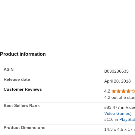
Product information
ASIN
B030236635
Release date
April 20, 2018
Customer Reviews
4.2
4.2 out of 5 star
Best Sellers Rank
#83,477 in Vid
Video Games
)
#116 in
PlaySta
Product Dimensions
14.3 x 4.5 x 17