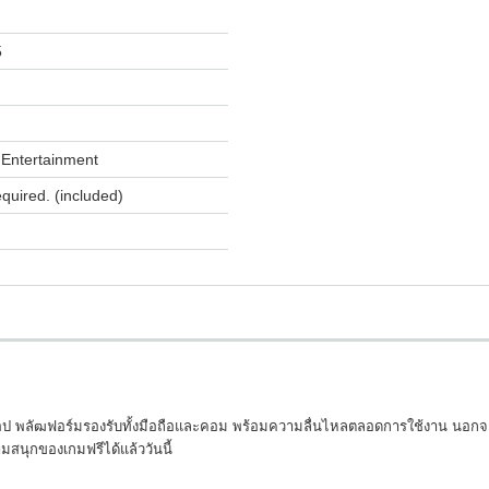
5
Entertainment
equired. (included)
ดแอป พลัฒฟอร์มรองรับทั้งมือถือและคอม พร้อมความลื่นไหลตลอดการใช้งาน นอก
สนุกของเกมฟรีได้แล้ววันนี้