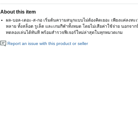
About this item
ผล-บอล-เดอะ-ส-กอ เริ่มต้นความสนุกแบบไม่ต้องคิดเยอะ เพียงแค่ลงทะเ
หลาย ทั้งสล็อต รูเล็ต และเกมกีฬาทั้งหมด โดยไม่เสียค่าใช้จ่าย นอกจาก
ทดลองเล่นได้ทันที พร้อมสำรวจฟีเจอร์ใหม่ล่าสุดในทุกหมวดเกม
Report an issue with this product or seller