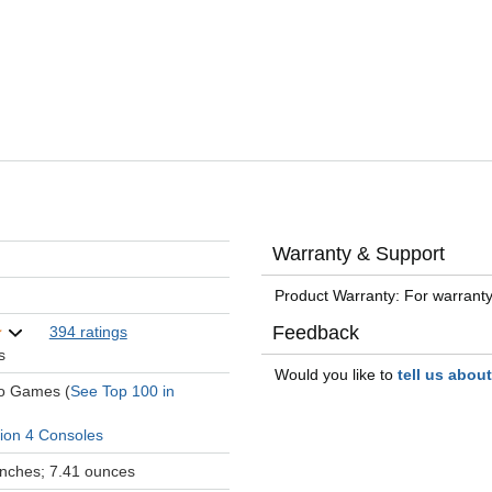
Warranty & Support
Product Warranty: For warranty
Feedback
394 ratings
s
Would you like to
tell us abou
eo Games (
See Top 100 in
tion 4 Consoles
 inches; 7.41 ounces