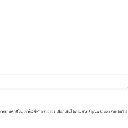
จากเกมคาสิโน เราก็มีกีฬาครบวงจร เลือกเล่นได้ตามสไตล์คุณพร้อมสะสมแต้มไป