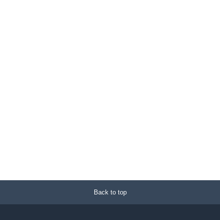
Back to top