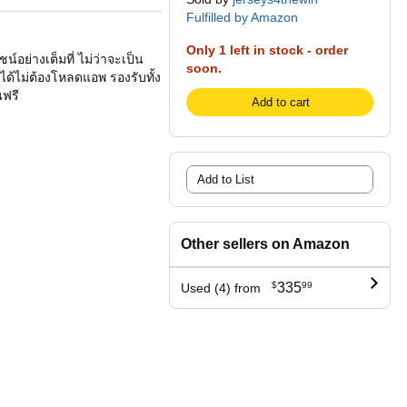
Fulfilled by Amazon
Only 1 left in stock - order
อย่างเต็มที่ ไม่ว่าจะเป็น
soon.
ด้ไม่ต้องโหลดแอพ รองรับทั้ง
นฟรี
Add to cart
Add to List
Other sellers on Amazon
$
335
99
Used (4) from