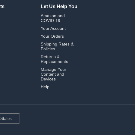
ts
Let Us Help You
Amazon and
COVID-19
Your Account
Your Orders
Shipping Rates &
Policies
Returns &
Replacements
Manage Your
Content and
Devices
Help
 States