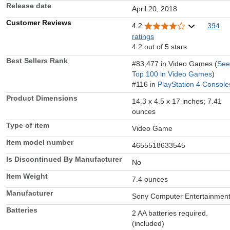
Release date
April 20, 2018
Customer Reviews
4.2
394
ratings
4.2 out of 5 stars
Best Sellers Rank
#83,477 in Video Games (
See
Top 100 in Video Games
)
#116 in
PlayStation 4 Console
Product Dimensions
14.3 x 4.5 x 17 inches; 7.41
ounces
Type of item
Video Game
Item model number
4655518633545
Is Discontinued By Manufacturer
No
Item Weight
7.4 ounces
Manufacturer
Sony Computer Entertainmen
Batteries
2 AA batteries required.
(included)