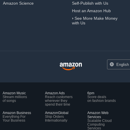
Amazon Science
Self-Publish with Us
Host an Amazon Hub
›
See More Make Money
with Us
English
Amazon Music
Amazon Ads
6pm
Stream millions
Reach customers
Score deals
of songs
wherever they
on fashion brands
spend their time
Amazon Business
AmazonGlobal
Amazon Web
Everything For
Ship Orders
Services
Your Business
Internationally
Scalable Cloud
Computing
Services