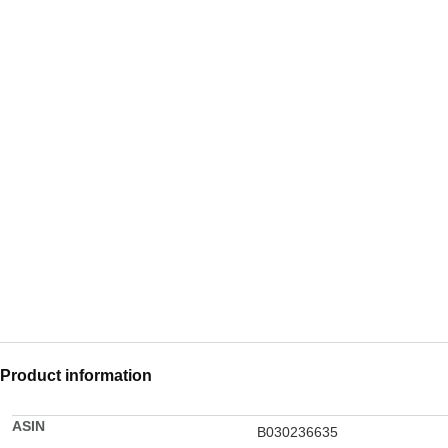
Product information
ASIN
B030236635