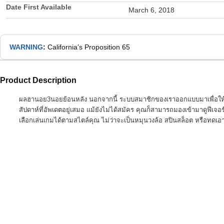
Date First Available
March 6, 2018
WARNING
:
California’s Proposition 65
Product Description
ผลฮานอย3นอยย้อนหลัง นอกจากนี้ ระบบสมาชิกของเราออกแบบมาเพื่อให้คุณ
สัปดาห์ที่อัพเดตอยู่เสมอ แม้ยังไม่ได้สมัคร คุณก็สามารถมองเข้ามาดูฟีเ
เลือกเล่นเกมได้ตามสไตล์คุณ ไม่ว่าจะเป็นหมุนวงล้อ สปินสล็อต หรือทดเอ