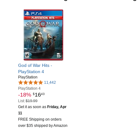
God of War Hits -
PlayStation 4
PlayStation
11,442
PlayStation 4
-18%
16
$
43
List:
$19.99
Get it as soon as
Friday, Apr
11
FREE Shipping on orders
over $35 shipped by Amazon