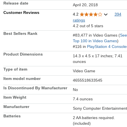
Release date
April 20, 2018
Customer Reviews
4.2
394
ratings
4.2 out of 5 stars
Best Sellers Rank
#83,477 in Video Games (
See
Top 100 in Video Games
)
#116 in
PlayStation 4 Console
Product Dimensions
14.3 x 4.5 x 17 inches; 7.41
ounces
Type of item
Video Game
Item model number
4655518633545
Is Discontinued By Manufacturer
No
Item Weight
7.4 ounces
Manufacturer
Sony Computer Entertainmen
Batteries
2 AA batteries required.
(included)