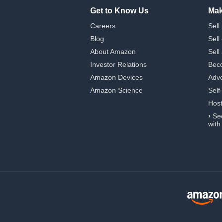
Get to Know Us
Mak
Careers
Sell
Blog
Sell
About Amazon
Sell
Investor Relations
Beco
Amazon Devices
Adve
Amazon Science
Self
Hos
›
Se
with