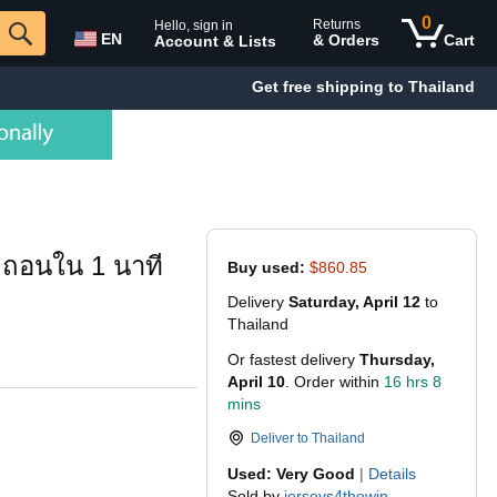
0
Returns
Hello, sign in
EN
& Orders
Cart
Account & Lists
Get free shipping to Thailand
กถอนใน 1 นาที
Buy used:
$860.85
Delivery
Saturday, April 12
to
Thailand
Or fastest delivery
Thursday,
April 10
. Order within
16 hrs 8
mins
Deliver to
Thailand
Used: Very Good
|
Details
Sold by
jerseys4thewin