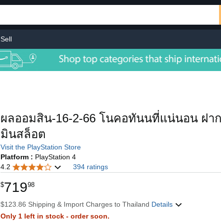
Sell
ผลออมสิน-16-2-66 โนคอทันนที่แน่นอน ฝา
มินสล็อต
Visit the PlayStation Store
Platform :
PlayStation 4
4.2
394 ratings
719
$
98
$123.86 Shipping & Import Charges to Thailand
Details
Only 1 left in stock - order soon.