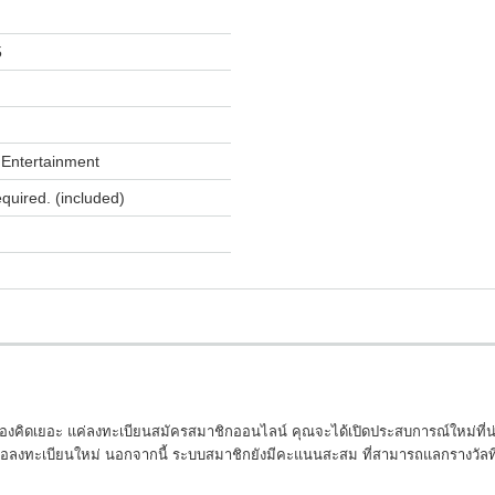
5
Entertainment
equired. (included)
คิดเยอะ แค่ลงทะเบียนสมัครสมาชิกออนไลน์ คุณจะได้เปิดประสบการณ์ใหม่ที่น่า
มื่อลงทะเบียนใหม่ นอกจากนี้ ระบบสมาชิกยังมีคะแนนสะสม ที่สามารถแลกรางวัลที