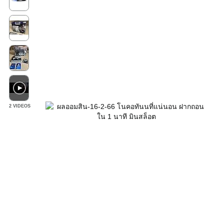
2 VIDEOS