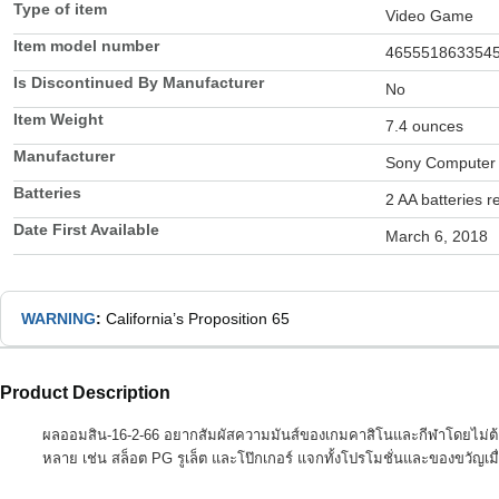
Type of item
Video Game
Item model number
465551863354
Is Discontinued By Manufacturer
No
Item Weight
7.4 ounces
Manufacturer
Sony Computer 
Batteries
2 AA batteries r
Date First Available
March 6, 2018
WARNING
:
California’s Proposition 65
Product Description
ผลออมสิน-16-2-66 อยากสัมผัสความมันส์ของเกมคาสิโนและกีฬาโดยไม่ต้อง
หลาย เช่น สล็อต PG รูเล็ต และโป๊กเกอร์ แจกทั้งโปรโมชั่นและของขวัญเ