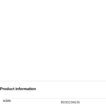
Product information
ASIN
B030236635