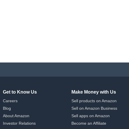
Get to Know Us
Make Money with Us
Careers
Sell products on Amazon
Blog
Sell on Amazon Business
About Amazon
Sell apps on Amazon
Investor Relations
Become an Affiliate