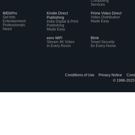
Computing
Services
IMDbPro
Kindle Direct
Prime Video Direct
Get Info
Video Distribution
Publishing
Entertainment
Made Easy
Indie Digital & Print
Professionals
Publishing
Need
Made Easy
eero WiFi
Blink
Stream 4K Video
Smart Security
in Every Room
for Every Home
Conditions of Use
Privacy Notice
Cons
© 1996-2025, 