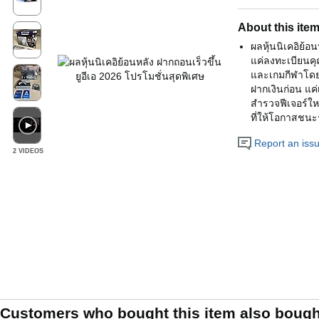
About this ite
ผลหุ้นนิเคอิย้อ
แค่ลงทะเบียนคุ
และเกมกีฬาโดยไม
ฝากเงินก่อน แค
สำรวจฟีเจอร์ให
ที่ให้โอกาสชนะ
Report an issue
2 VIDEOS
Customers who bought this item also bough