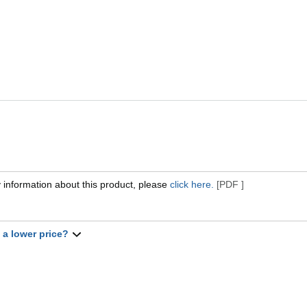
 information about this product, please
click here.
[PDF ]
t a lower price?