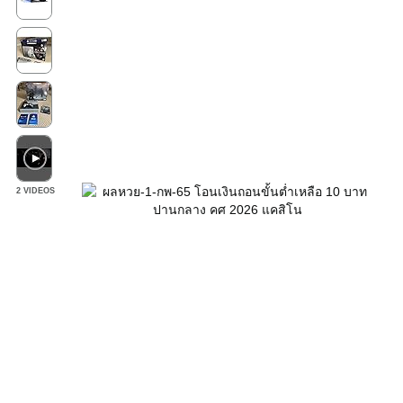
2 VIDEOS