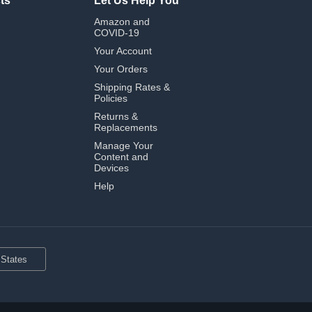
ts
Let Us Help You
Amazon and
COVID-19
Your Account
Your Orders
Shipping Rates &
Policies
Returns &
Replacements
Manage Your
Content and
Devices
Help
 States