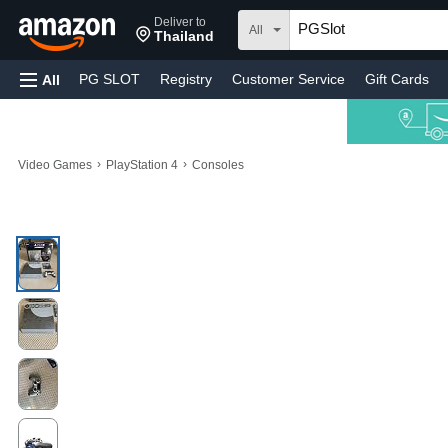
Deliver to
All
Thailand
PG SLOT
Registry
Customer Service
Gift Cards
All
›
›
Video Games
PlayStation 4
Consoles