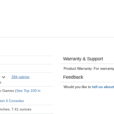
Warranty & Support
Product Warranty: For warranty
Feedback
394 ratings
s
Would you like to
tell us abou
eo Games (
See Top 100 in
tion 4 Consoles
 inches; 7.41 ounces