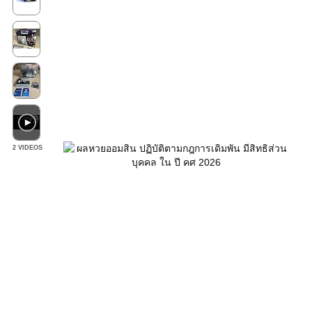
2 VIDEOS