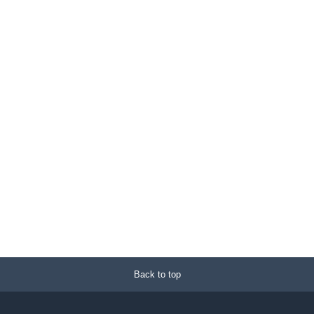
Back to top