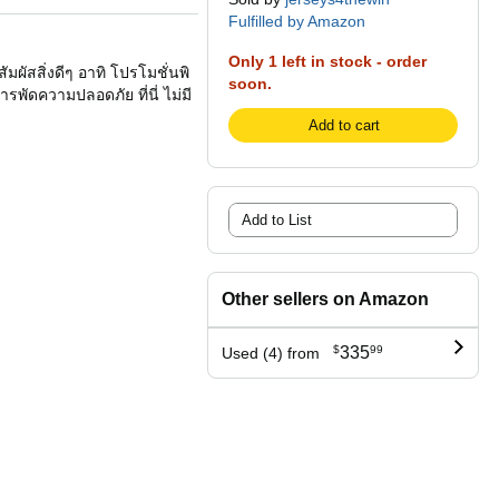
Fulfilled by Amazon
Only 1 left in stock - order
มผัสสิ่งดีๆ อาทิ โปรโมชั่นพิ
soon.
รพัดความปลอดภัย ที่นี่ ไม่มี
Add to cart
Add to List
Other sellers on Amazon
$
335
99
Used (4) from