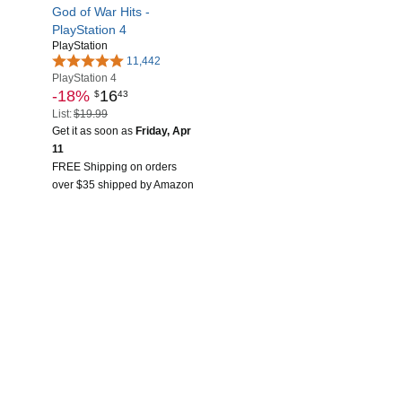
God of War Hits -
PlayStation 4
PlayStation
11,442
PlayStation 4
-18%
16
$
43
List:
$19.99
Get it as soon as
Friday, Apr
11
FREE Shipping on orders
over $35 shipped by Amazon