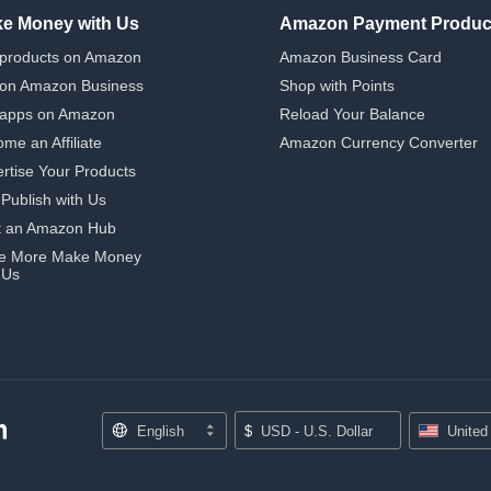
e Money with Us
Amazon Payment Produc
 products on Amazon
Amazon Business Card
 on Amazon Business
Shop with Points
 apps on Amazon
Reload Your Balance
me an Affiliate
Amazon Currency Converter
rtise Your Products
-Publish with Us
t an Amazon Hub
e More Make Money
 Us
English
$
USD - U.S. Dollar
United