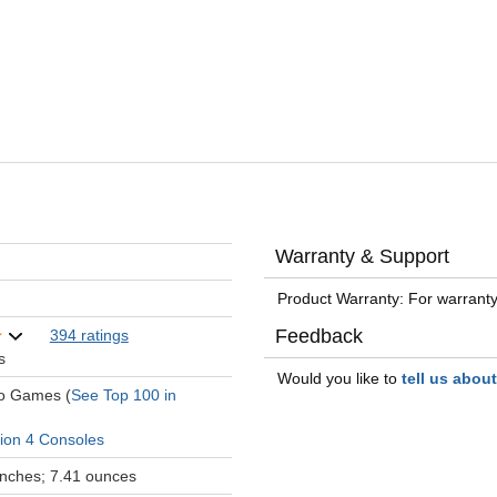
Warranty & Support
Product Warranty: For warranty
Feedback
394 ratings
s
Would you like to
tell us abou
eo Games (
See Top 100 in
tion 4 Consoles
 inches; 7.41 ounces