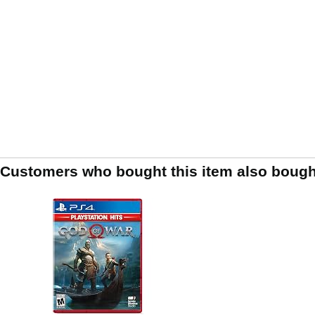
Customers who bought this item also bough