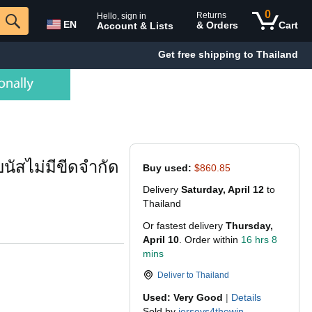
0
Returns
Hello, sign in
EN
& Orders
Cart
Account & Lists
Get free shipping to Thailand
นัสไม่มีขีดจำกัด
Buy used:
$860.85
Delivery
Saturday, April 12
to
Thailand
Or fastest delivery
Thursday,
April 10
. Order within
16 hrs 8
mins
Deliver to
Thailand
Used: Very Good
|
Details
Sold by
jerseys4thewin