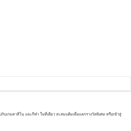
ับเกมคาสิโน และกีฬา ในที่เดียว สะสมแต้มเพื่อแลกรางวัลพิเศษ หรือเข้าสู่