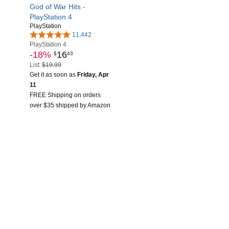
God of War Hits -
PlayStation 4
PlayStation
11,442
PlayStation 4
-18%
16
$
43
List:
$19.99
Get it as soon as
Friday, Apr
11
FREE Shipping on orders
over $35 shipped by Amazon