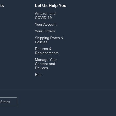
ts
Let Us Help You
Amazon and
COVID-19
Your Account
Your Orders
Shipping Rates &
Policies
Returns &
Replacements
Manage Your
Content and
Devices
Help
 States