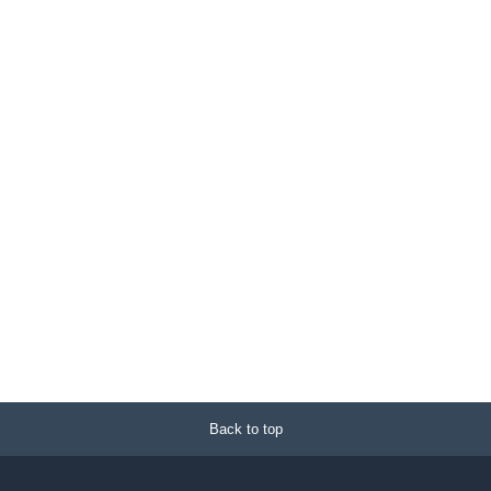
Back to top