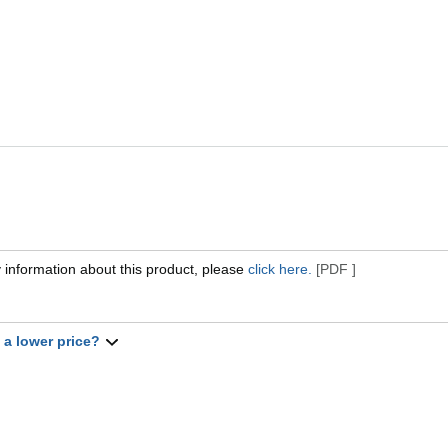
 information about this product, please
click here.
[PDF ]
t a lower price?