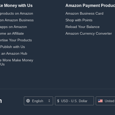
e Money with Us
Amazon Payment Produc
 products on Amazon
Amazon Business Card
 on Amazon Business
Shop with Points
 apps on Amazon
Reload Your Balance
me an Affiliate
Amazon Currency Converter
rtise Your Products
-Publish with Us
t an Amazon Hub
e More Make Money
 Us
English
$
USD - U.S. Dollar
United