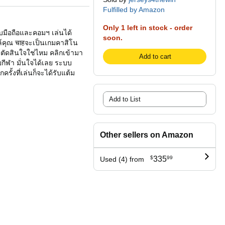
Fulfilled by Amazon
Only 1 left in stock - order
มือถือและคอมฯ เล่นได้
soon.
์คุณ चाहจะเป็นเกมคาสิโน
ัดสินใจใช่ไหม คลิกเข้ามา
Add to cart
ายกีฬา มั่นใจได้เลย ระบบ
ครั้งที่เล่นก็จะได้รับแต้ม
Add to List
Other sellers on Amazon
$
335
99
Used (4) from