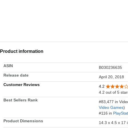
Product information
ASIN
B030236635
Release date
April 20, 2018
Customer Reviews
4.2
4.2 out of 5 star
Best Sellers Rank
#83,477 in Vid
Video Games
)
#116 in
PlaySta
Product Dimensions
14.3 x 4.5 x 17