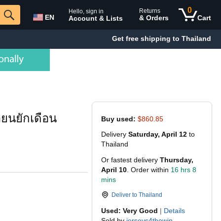
0
Returns
Hello, sign in
EN
& Orders
Cart
Account & Lists
Get free shipping to Thailand
ายนยักเดือน
Buy used:
$860.85
Delivery
Saturday, April 12
to
Thailand
Or fastest delivery
Thursday,
April 10
. Order within
16 hrs 8
mins
Deliver to
Thailand
Used: Very Good
|
Details
Sold by
jerseys4thewin