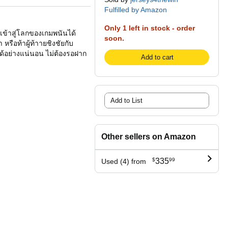
Fulfilled by Amazon
Only 1 left in stock - order
เข้าสู่โลกของเกมพนันได้
soon.
รือท้าผู้ท้าายชิงชัยกับ
ด้อย่างแน่นอน ไม่ต้องรอฝาก
Add to cart
Add to List
Other sellers on Amazon
$
335
99
Used (4) from