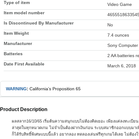
Type of item
Video Game
Item model number
465551863354
Is Discontinued By Manufacturer
No
Item Weight
7.4 ounces
Manufacturer
Sony Computer 
Batteries
2 AA batteries r
Date First Available
March 6, 2018
WARNING
:
California’s Proposition 65
Product Description
ผลสลาก16/10/65 เริ่มต้นความสนุกแบบไม่ต้องคิดเยอะ เพียงแค่ลงทะเบียน 
ล่าสุดในทุกหมวดเกม ไม่จำเป็นต้องฝากเงินก่อน ระบบสมาชิกออกแบบมาเพื่อใ
ก็ได้รับสิทธิ์พิเศษแบบนี้แล้ว อยากลอง ทดลองเล่นฟรีทุกเกมได้เลย ไม่ต้อ