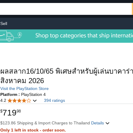
Sell
ผลสลาก16/10/65 พิเศษสำหรับผู้เล่นบาคาร่
สิงหาคม 2026
Visit the PlayStation Store
Platform :
PlayStation 4
4.2
394 ratings
719
$
98
$123.86 Shipping & Import Charges to Thailand
Details
Only 1 left in stock - order soon.