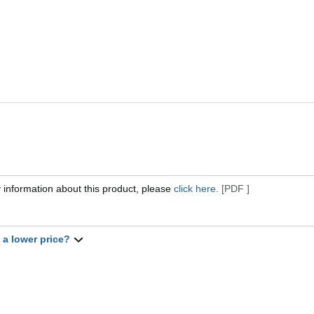
 information about this product, please
click here.
[PDF ]
t a lower price?