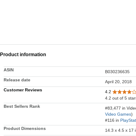
Product information
ASIN
B030236635
Release date
April 20, 2018
Customer Reviews
4.2
4.2 out of 5 star
Best Sellers Rank
#83,477 in Vid
Video Games
)
#116 in
PlaySta
Product Dimensions
14.3 x 4.5 x 17