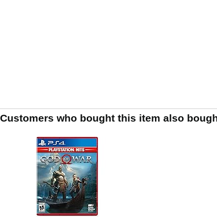
Customers who bought this item also bough