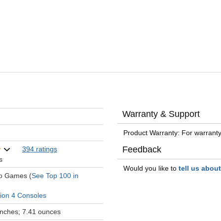
Warranty & Support
Product Warranty: For warranty
Feedback
394 ratings
s
Would you like to
tell us abou
eo Games (
See Top 100 in
tion 4 Consoles
 inches; 7.41 ounces