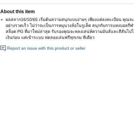
About this item
ผลสลาก16/10/65 เริ่มต้นความสนุกแบบง่ายๆ เพียงแค่ลงทะเบียน คุณจะ
อย่างรวดเร็ว ไม่ว่าจะเป็นการหมุนวงล้อในรูเล็ต สนุกกับการแทงบอลกีฬา ห
สล็อต PG ที่มาใหม่ล่าสุด รับรองคุณจะหลงเสน่ห์ความมันส์และสีสันไปไ
เงินก่อน แค่เข้าระบบ ทดลองเล่นฟรีทุกเกม ทีเดียว
Report an issue with this product or seller