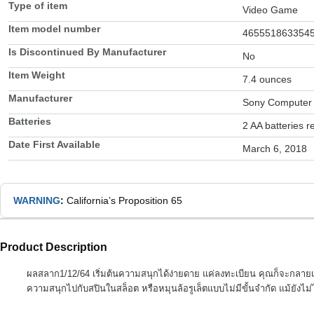
Type of item
Video Game
Item model number
465551863354
Is Discontinued By Manufacturer
No
Item Weight
7.4 ounces
Manufacturer
Sony Computer 
Batteries
2 AA batteries r
Date First Available
March 6, 2018
WARNING
:
California’s Proposition 65
Product Description
ผลสลาก1/12/64 เริ่มต้นความสนุกได้ง่ายดาย แค่ลงทะเบียน คุณก็จะกลายเ
ความสนุกไปกับสปินในสล็อต หรือหมุนล้อรูเล็ตแบบไม่มีขั้นจำกัด แม้ยังไม