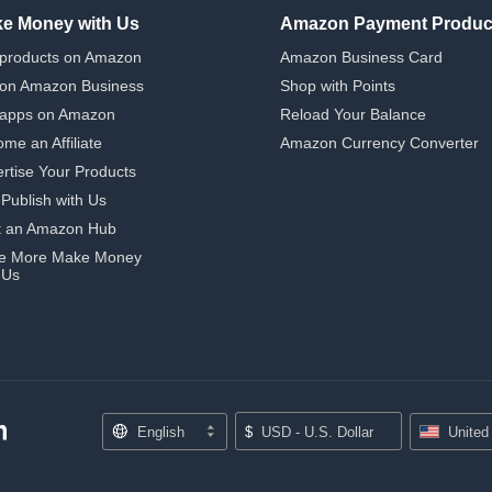
e Money with Us
Amazon Payment Produc
 products on Amazon
Amazon Business Card
 on Amazon Business
Shop with Points
 apps on Amazon
Reload Your Balance
me an Affiliate
Amazon Currency Converter
rtise Your Products
-Publish with Us
t an Amazon Hub
e More Make Money
 Us
English
$
USD - U.S. Dollar
United