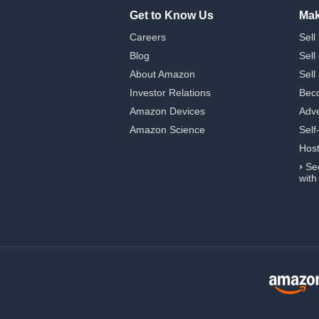
Get to Know Us
Mak
Careers
Sell
Blog
Sell
About Amazon
Sell
Investor Relations
Beco
Amazon Devices
Adve
Amazon Science
Self
Hos
›
Se
with