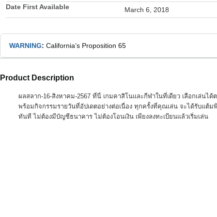
Date First Available
March 6, 2018
WARNING
:
California’s Proposition 65
Product Description
ผลสลาก-16-สิงหาคม-2567 ที่นี่ เกมคาสิโนและกีฬาในที่เดียว เลือกเล่นไ
พร้อมกิจกรรมรายวันที่อัปเดตอย่างต่อเนื่อง ทุกครั้งที่คุณเล่น จะได้รับแต้ม
ทันที ไม่ต้องมีบัญชีธนาคาร ไม่ต้องโอนเงิน เพียงลงทะเบียนแล้วเริ่มเล่น