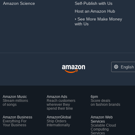
Amazon Science
Self-Publish with Us
Host an Amazon Hub
›
See More Make Money
with Us
English
Amazon Music
Amazon Ads
6pm
Stream millions
Reach customers
Score deals
of songs
wherever they
on fashion brands
spend their time
Amazon Business
AmazonGlobal
Amazon Web
Everything For
Ship Orders
Services
Your Business
Internationally
Scalable Cloud
Computing
Services