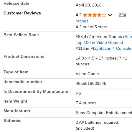
Release date
April 20, 2018
Customer Reviews
4.2
394
ratings
4.2 out of 5 stars
Best Sellers Rank
#83,477 in Video Games (
See
Top 100 in Video Games
)
#116 in
PlayStation 4 Console
Product Dimensions
14.3 x 4.5 x 17 inches; 7.41
ounces
Type of item
Video Game
Item model number
4655518633545
Is Discontinued By Manufacturer
No
Item Weight
7.4 ounces
Manufacturer
Sony Computer Entertainmen
Batteries
2 AA batteries required.
(included)