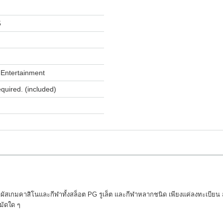
5
Entertainment
equired. (included)
ัมผัสเกมคาสิโนและกีฬาทั้งสล็อต PG รูเล็ต และกีฬาหลากชนิด เพียงแค่ลงทะเบียน
กมัดใด ๆ