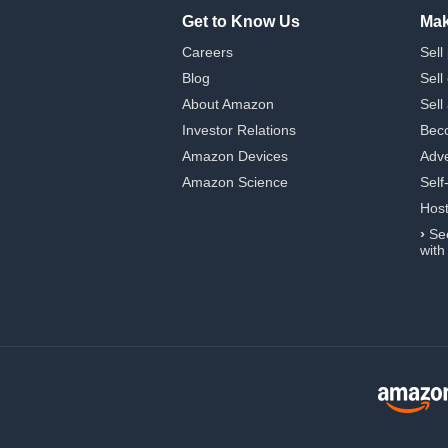
Get to Know Us
Mak
Careers
Sell
Blog
Sell
About Amazon
Sell
Investor Relations
Beco
Amazon Devices
Adve
Amazon Science
Self
Hos
›
Se
with