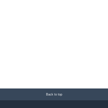
Back to top