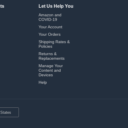
ts
Let Us Help You
Amazon and
COVID-19
Your Account
Your Orders
Shipping Rates &
Policies
Returns &
Replacements
Manage Your
Content and
Devices
Help
 States