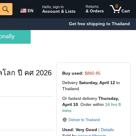
0
Returns
Hello, sign in
EN
& Orders
Cart
Account & Lists
Get free shipping to Thailand
อลโลก ปี คศ 2026
Buy used:
$860.85
Delivery
Saturday, April 12
to
Thailand
Or fastest delivery
Thursday,
April 10
. Order within
16 hrs 8
mins
Deliver to
Thailand
Used: Very Good
|
Details
Sold by
jerseys4thewin