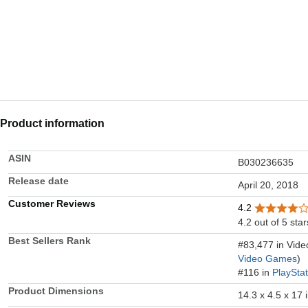
Product information
ASIN
B030236635
Release date
April 20, 2018
Customer Reviews
4.2
4.2 out of 5 star
Best Sellers Rank
#83,477 in Vid
Video Games
)
#116 in
PlaySta
Product Dimensions
14.3 x 4.5 x 17