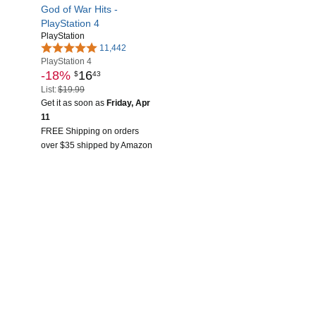
God of War Hits -
PlayStation 4
PlayStation
11,442
PlayStation 4
-18%
16
$
43
List:
$19.99
Get it as soon as
Friday, Apr
11
FREE Shipping on orders
over $35 shipped by Amazon