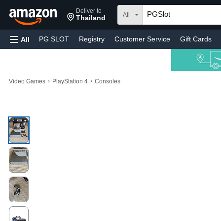
Deliver to
All
Thailand
PG SLOT
Registry
Customer Service
Gift Cards
All
›
›
Video Games
PlayStation 4
Consoles