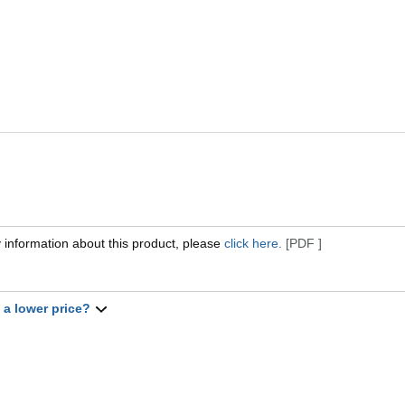
 information about this product, please
click here.
[PDF ]
t a lower price?