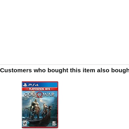
Customers who bought this item also bough