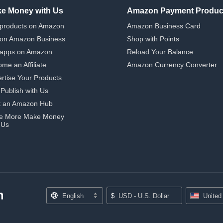
e Money with Us
Amazon Payment Produc
 products on Amazon
Amazon Business Card
 on Amazon Business
Shop with Points
 apps on Amazon
Reload Your Balance
me an Affiliate
Amazon Currency Converter
rtise Your Products
-Publish with Us
t an Amazon Hub
e More Make Money
 Us
English
$
USD - U.S. Dollar
United