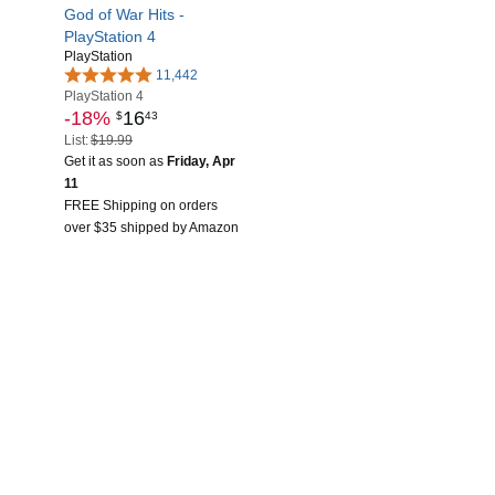
God of War Hits -
PlayStation 4
PlayStation
11,442
PlayStation 4
-18%
16
$
43
List:
$19.99
Get it as soon as
Friday, Apr
11
FREE Shipping on orders
over $35 shipped by Amazon