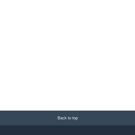
Back to top