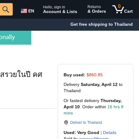
0
Returns
Hello, sign in
EN
& Orders
Cart
Account & Lists
Get free shipping to Thailand
ัสรวยในปี คศ
Buy used:
$860.85
Delivery
Saturday, April 12
to
Thailand
Or fastest delivery
Thursday,
April 10
. Order within
16 hrs 8
mins
Deliver to
Thailand
Used: Very Good
|
Details
Sold by
jerseys4thewin