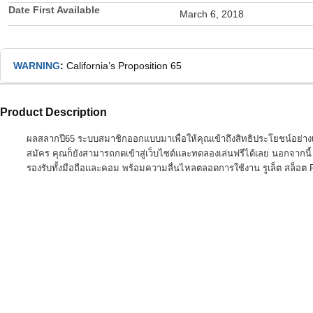
Date First Available
March 6, 2018
WARNING
:
California’s Proposition 65
Product Description
ผลสลากปี65 ระบบสมาชิกออกแบบมาเพื่อให้คุณเข้าถึงสิทธิประโยชน์อย่างเต็ม
สมัคร คุณก็ยังสามารถกดเข้าสู่เว็บไซต์และทดลองเล่นฟรีได้เลย นอกจากนี้
รองรับทั้งมือถือและคอม พร้อมความลื่นไหลตลอดการใช้งาน รูเล็ต สล็อต PG