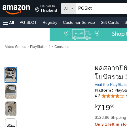
Deliver to
All
Thailand
PG SLOT
Registry
Customer Service
Gift Cards
S
All
›
›
Video Games
PlayStation 4
Consoles
ผลสลากปี6
โบนัสรวม 
Visit the PlayStat
Platform :
PlaySt
4.2
719
$
98
$123.86 Shipping
Only 1 left in st