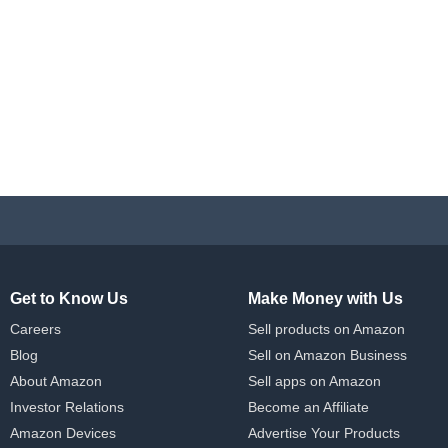
Get to Know Us
Make Money with Us
Careers
Sell products on Amazon
Blog
Sell on Amazon Business
About Amazon
Sell apps on Amazon
Investor Relations
Become an Affiliate
Amazon Devices
Advertise Your Products