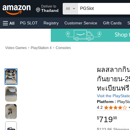
Deliver to
All
Thailand
PG SLOT
Registry
Customer Service
Gift Cards
S
All
›
›
Video Games
PlayStation 4
Consoles
ผลสลากกิน
กันยายน-2
ทะเบียนฟรี
Visit the PlayStat
Platform :
PlaySt
4.2
719
$
98
$123.86 Shipping