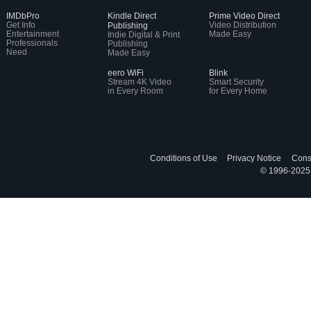
IMDbPro
Kindle Direct
Prime Video Direct
Get Info
Video Distribution
Publishing
Entertainment
Made Easy
Indie Digital & Print
Professionals
Publishing
Need
Made Easy
eero WiFi
Blink
Stream 4K Video
Smart Security
in Every Room
for Every Home
Conditions of Use
Privacy Notice
Cons
© 1996-2025, 