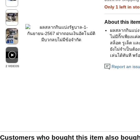
Only 1 left in st
About this ite
ผลสลากกินแบ่ง
ไม่มีกั๊กเพียงแ
สล็อต รูเล็ต แ
ยังไม่จำเป็นต้
เล่นได้ทันที พ
Report an issue
2 VIDEOS
Customers who bought this item also bough