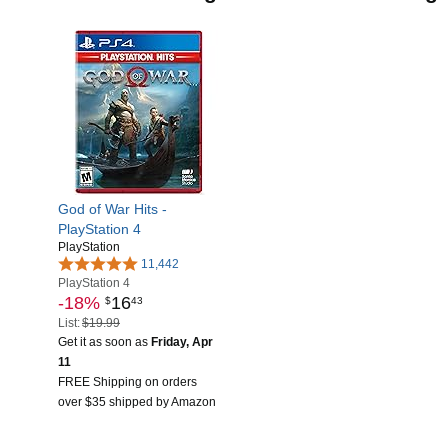
God of War Hits -
PlayStation 4
PlayStation
11,442
PlayStation 4
-18%
16
$
43
List:
$19.99
Get it as soon as
Friday, Apr
11
FREE Shipping on orders
over $35 shipped by Amazon