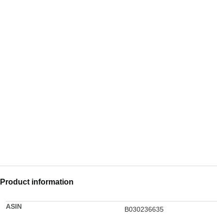
Product information
ASIN
B030236635