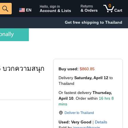
0
Returns
Hello, sign in
EN
& Orders
Cart
Account & Lists
Get free shipping to Thailand
5 บวกความสนุก
Buy used:
$860.85
Delivery
Saturday, April 12
to
Thailand
Or fastest delivery
Thursday,
April 10
. Order within
16 hrs 8
mins
Deliver to
Thailand
Used: Very Good
|
Details
Sold by
jerseys4thewin