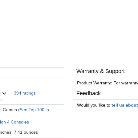
Warranty & Support
Product Warranty: For warranty
Feedback
394 ratings
s
Would you like to
tell us abou
eo Games (
See Top 100 in
tion 4 Consoles
 inches; 7.41 ounces