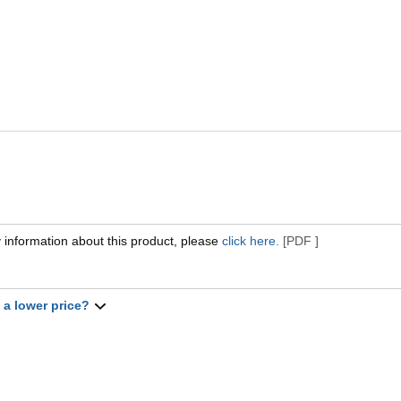
 information about this product, please
click here.
[PDF ]
t a lower price?