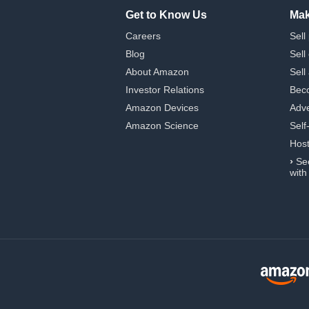
Get to Know Us
Mak
Careers
Sell
Blog
Sell
About Amazon
Sell
Investor Relations
Beco
Amazon Devices
Adve
Amazon Science
Self
Hos
›
Se
with