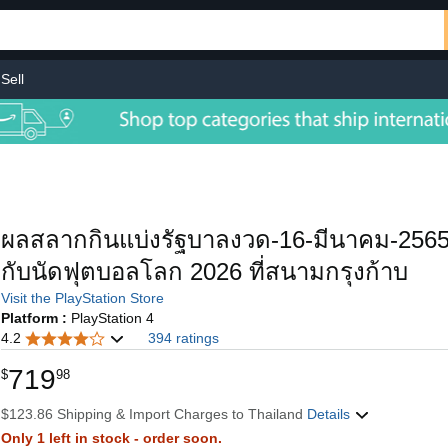
Sell
ผลสลากกินแบ่งรัฐบาลงวด-16-มีนาคม-256
กับนัดฟุตบอลโลก 2026 ที่สนามกรุงก้าบ
Visit the PlayStation Store
Platform :
PlayStation 4
4.2
394 ratings
719
$
98
$123.86 Shipping & Import Charges to Thailand
Details
Only 1 left in stock - order soon.