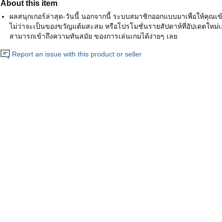
About this item
ผลสนุกเกอร์ล่าสุด-วันนี้ นอกจากนี้ ระบบสมาชิกออกแบบมาเพื่อให้คุณเข้า
ไม่ว่าจะเป็นของขวัญแต้มสะสม หรือโปรโมชั่นรายสัปดาห์ที่อัปเดตใหม่เส
สามารถเข้าถึงความทันสมัย ของการเล่นเกมได้ง่ายๆ เลย
Report an issue with this product or seller