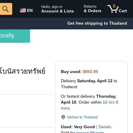
0
Returns
Hello, sign in
EN
& Orders
Cart
Account & Lists
Get free shipping to Thailand
บโบนัสรวยทรัพย์
Buy used:
$860.85
Delivery
Saturday, April 12
to
Thailand
Or fastest delivery
Thursday,
April 10
. Order within
16 hrs 8
mins
Deliver to
Thailand
Used: Very Good
|
Details
Sold by
jerseys4thewin