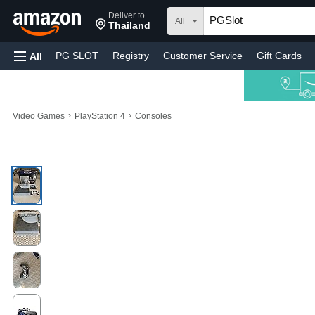
Deliver to
All
Thailand
PG SLOT
Registry
Customer Service
Gift Cards
All
›
›
Video Games
PlayStation 4
Consoles