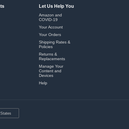
ts
Let Us Help You
Amazon and
COVID-19
Your Account
Your Orders
Shipping Rates &
Policies
Returns &
Replacements
Manage Your
Content and
Devices
Help
 States