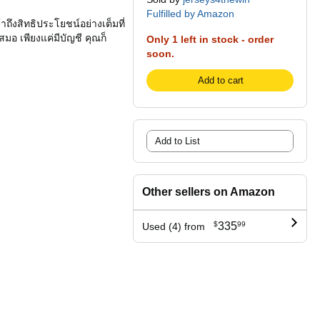
Fulfilled by Amazon
ถึงสิทธิประโยชน์อย่างเต็มที่
มอ เพียงแค่มีบัญชี คุณก็
Only 1 left in stock - order
soon.
Add to cart
Add to List
Other sellers on Amazon
$
335
99
Used (4) from