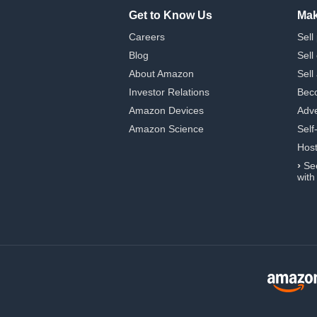
Get to Know Us
Mak
Careers
Sell
Blog
Sell
About Amazon
Sell
Investor Relations
Beco
Amazon Devices
Adve
Amazon Science
Self
Hos
›
Se
with