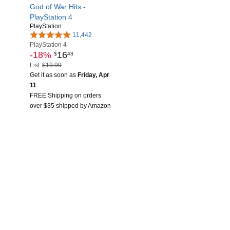
God of War Hits -
PlayStation 4
PlayStation
11,442
PlayStation 4
-18%
16
$
43
List:
$19.99
Get it as soon as
Friday, Apr
11
FREE Shipping on orders
over $35 shipped by Amazon