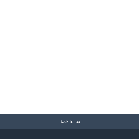
Back to top