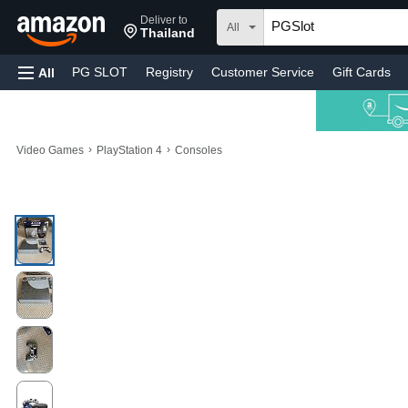
Deliver to
All
Thailand
PG SLOT
Registry
Customer Service
Gift Cards
All
›
›
Video Games
PlayStation 4
Consoles