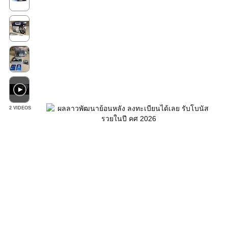
2 VIDEOS