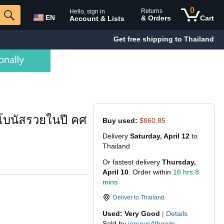
0
Returns
Hello, sign in
EN
& Orders
Cart
Account & Lists
Get free shipping to Thailand
โบนัสรวยในปี คศ
Buy used:
$860.85
Delivery
Saturday, April 12
to
Thailand
Or fastest delivery
Thursday,
April 10
. Order within
16 hrs 8
mins
Deliver to
Thailand
Used: Very Good
|
Details
Sold by
jerseys4thewin