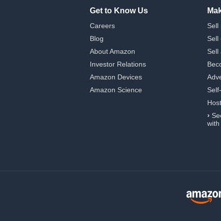
Get to Know Us
Mak
Careers
Sell
Blog
Sell
About Amazon
Sell
Investor Relations
Beco
Amazon Devices
Adve
Amazon Science
Self
Hos
›
Se
with