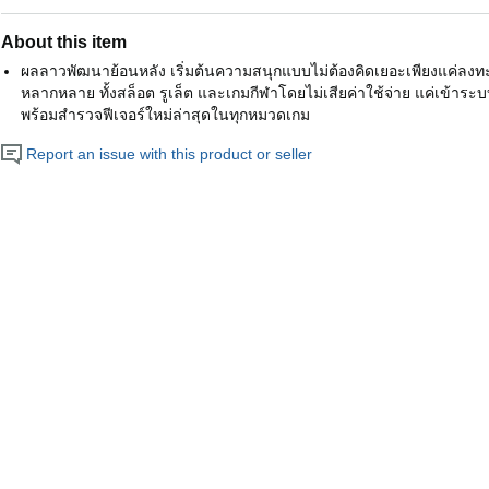
About this item
ผลลาวพัฒนาย้อนหลัง เริ่มต้นความสนุกแบบไม่ต้องคิดเยอะเพียงแค่ลงทะ
หลากหลาย ทั้งสล็อต รูเล็ต และเกมกีฬาโดยไม่เสียค่าใช้จ่าย แค่เข้าระ
พร้อมสำรวจฟีเจอร์ใหม่ล่าสุดในทุกหมวดเกม
Report an issue with this product or seller