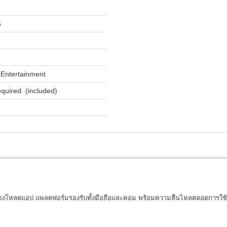
5
Entertainment
equired. (included)
ต้องโหลดแอป แพลตฟอร์มรองรับทั้งมือถือและคอม พร้อมความลื่นไหลตลอดการใช้งา