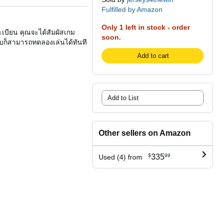
Fulfilled by Amazon
Only 1 left in stock - order
เบียน คุณจะได้สัมผัสเกม
soon.
บบก็สามารถทดลองเล่นได้ทันที
Add to cart
Add to List
Other sellers on Amazon
$
335
99
Used (4) from