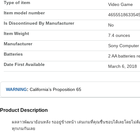
Type of item
Video Game
Item model number
465551863354
Is Discontinued By Manufacturer
No
Item Weight
7.4 ounces
Manufacturer
Sony Computer 
Batteries
2 AA batteries r
Date First Available
March 6, 2018
WARNING
:
California’s Proposition 65
Product Description
ผลลาวพัฒนาย้อนหลัง รออยู่ข้างหน้า เล่นเกมที่คุณชื่นชอบได้เลยโดยไม่
ทุกเกมกันเลย