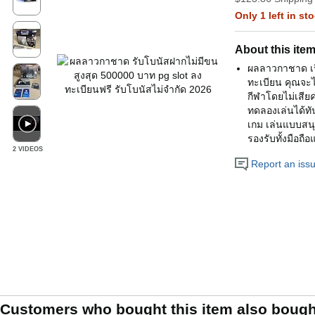
Only 1 left in st
About this ite
ผลลาวกาชาด เริ
ทะเบียน คุณจะไ
กีฬาโดยไม่เสีย
ทดลองเล่นได้ทั
เกม เล่นแบบสน
รองรับทั้งมือ
2 VIDEOS
Report an issue
Customers who bought this item also bough