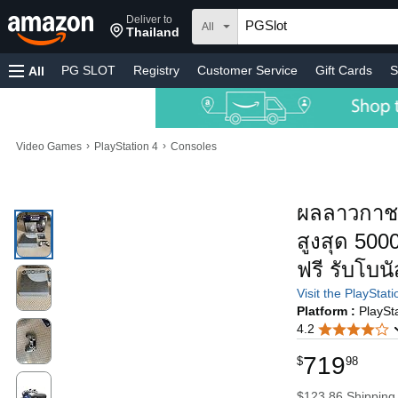
Deliver to
All
Thailand
PG SLOT
Registry
Customer Service
Gift Cards
S
All
›
›
Video Games
PlayStation 4
Consoles
ผลลาวกาชา
สูงสุด 500
ฟรี รับโบน
Visit the PlayStat
Platform :
PlaySt
4.2
719
$
98
$123.86 Shipping