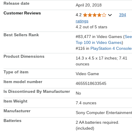
Release date
April 20, 2018
Customer Reviews
4.2
394
ratings
4.2 out of 5 stars
Best Sellers Rank
#83,477 in Video Games (
See
Top 100 in Video Games
)
#116 in
PlayStation 4 Console
Product Dimensions
14.3 x 4.5 x 17 inches; 7.41
ounces
Type of item
Video Game
Item model number
4655518633545
Is Discontinued By Manufacturer
No
Item Weight
7.4 ounces
Manufacturer
Sony Computer Entertainmen
Batteries
2 AA batteries required.
(included)