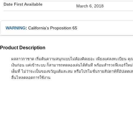
Date First Available
March 6, 2018
WARNING
:
California’s Proposition 65
Product Description
ผลลาวกาชาด เริ่มต้นความสนุกแบบไม่ต้องคิดเยอะ เพียงแค่ลงทะเบียน คุณจ
เงินก่อน แค่เข้าระบบ ก็สามารถทดลองเล่นได้ทันที พร้อมสำรวจฟีเจอร์ให
เต็มที่ ไม่ว่าจะเป็นของขวัญแต้มสะสม หรือโปรโมชั่นรายสัปดาห์ที่อัปเด
ลื่นไหลตลอดการใช้งาน