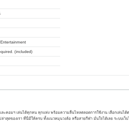
5
Entertainment
equired. (included)
มือถือและคอมฯ เล่นได้ทุกหน ทุกแห่ง พร้อมความลื่นไหลตลอดการใช้งาน เลือกเล่
ุดของเรา ที่นี่มีให้ครบ ทั้งแนวหมุนวงล้อ หรือสายกีฬา มั่นใจได้เลย ระบบเว็บไซต์เ