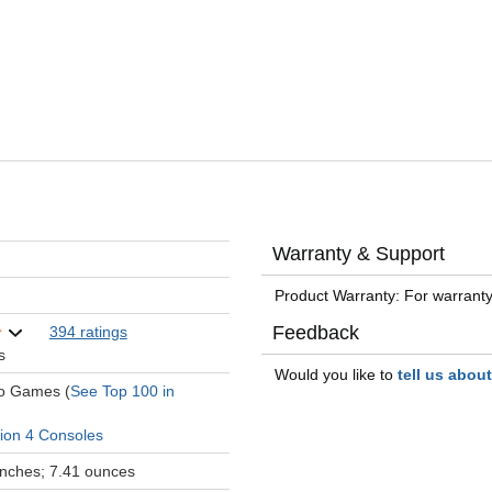
Warranty & Support
Product Warranty: For warranty
Feedback
394 ratings
s
Would you like to
tell us abou
eo Games (
See Top 100 in
tion 4 Consoles
 inches; 7.41 ounces