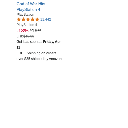
God of War Hits -
PlayStation 4
PlayStation
11,442
PlayStation 4
-18%
16
$
43
List:
$19.99
Get it as soon as
Friday, Apr
11
FREE Shipping on orders
over $35 shipped by Amazon