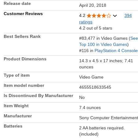
Release date
April 20, 2018
Customer Reviews
4.2
394
ratings
4.2 out of 5 stars
Best Sellers Rank
#83,477 in Video Games (
See
Top 100 in Video Games
)
#116 in
PlayStation 4 Console
Product Dimensions
14.3 x 4.5 x 17 inches; 7.41
ounces
Type of item
Video Game
Item model number
4655518633545
Is Discontinued By Manufacturer
No
Item Weight
7.4 ounces
Manufacturer
Sony Computer Entertainmen
Batteries
2 AA batteries required.
(included)