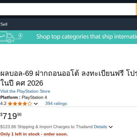
Sell
ผลบอล-69 ฝากถอนออโต้ ลงทะเบียนฟรี โปร
ในปี คศ 2026
Visit the PlayStation Store
Platform :
PlayStation 4
4.2
394 ratings
719
$
98
$123.86 Shipping & Import Charges to Thailand
Details
Only 1 left in stock - order soon.