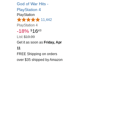
God of War Hits -
PlayStation 4
PlayStation
11,442
PlayStation 4
-18%
16
$
43
List:
$19.99
Get it as soon as
Friday, Apr
11
FREE Shipping on orders
over $35 shipped by Amazon