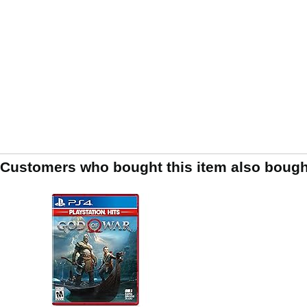
Customers who bought this item also bough