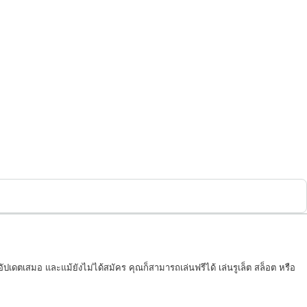
ปเดตเสมอ และแม้ยังไม่ได้สมัคร คุณก็สามารถเล่นฟรีได้ เล่นรูเล็ต สล็อต หรือ