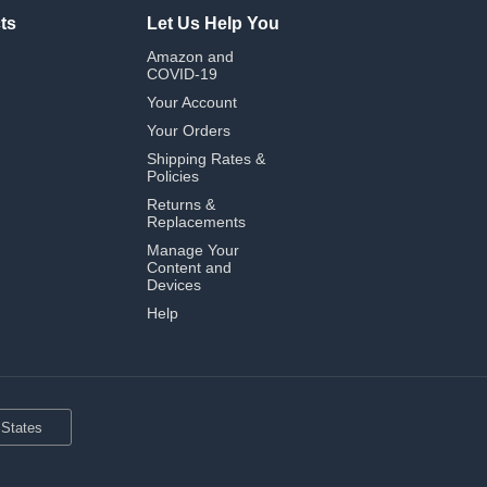
ts
Let Us Help You
Amazon and
COVID-19
Your Account
Your Orders
Shipping Rates &
Policies
Returns &
Replacements
Manage Your
Content and
Devices
Help
 States