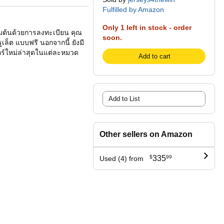
Fulfilled by Amazon
Only 1 left in stock - order
ิ่มต้นด้วยการลงทะเบียน คุณ
soon.
ล็ต แบบฟรี นอกจากนี้ ยังมี
อร์ใหม่ล่าสุดในแต่ละหมวด
Add to cart
Add to List
Other sellers on Amazon
$
335
99
Used (4) from