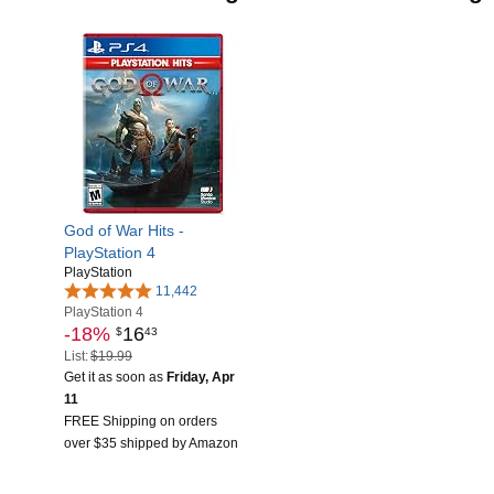
God of War Hits -
PlayStation 4
PlayStation
11,442
PlayStation 4
-18%
16
$
43
List:
$19.99
Get it as soon as
Friday, Apr
11
FREE Shipping on orders
over $35 shipped by Amazon