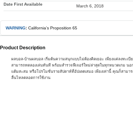
Date First Available
March 6, 2018
WARNING
:
California’s Proposition 65
Product Description
ผลบอล-บ้านผลบอล เริ่มต้นความสนุกแบบไม่ต้องคิดเยอะ เพียงแค่ลงทะเบียน
สามารถทดลองเล่นทันที พร้อมสำรวจฟีเจอร์ใหม่ล่าสุดในทุกหมวดเกม นอกจา
แต้มสะสม หรือโปรโมชั่นรายสัปดาห์ที่อัปเดตเสมอ เพียงเท่านี้ คุณก็สาม
ลื่นไหลตลอดการใช้งาน