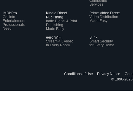
Computing
Services
IMDbPro
Kindle Direct
Prime Video Direct
Get Info
Video Distribution
Publishing
Entertainment
Made Easy
Indie Digital & Print
Professionals
Publishing
Need
Made Easy
eero WiFi
Blink
Stream 4K Video
Smart Security
in Every Room
for Every Home
Conditions of Use
Privacy Notice
Cons
© 1996-2025, 