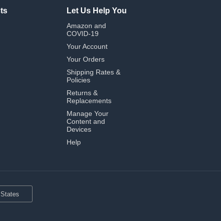
ts
Let Us Help You
Amazon and
COVID-19
Your Account
Your Orders
Shipping Rates &
Policies
Returns &
Replacements
Manage Your
Content and
Devices
Help
 States