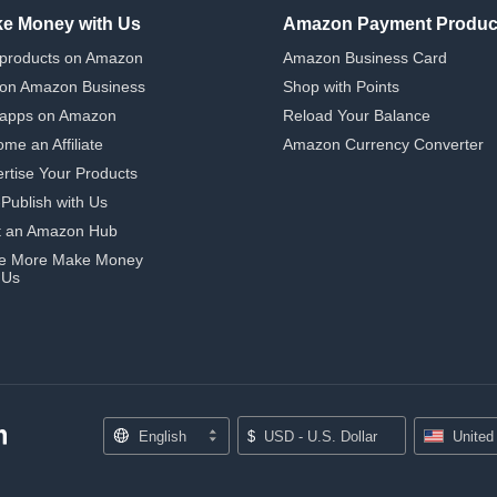
e Money with Us
Amazon Payment Produc
 products on Amazon
Amazon Business Card
 on Amazon Business
Shop with Points
 apps on Amazon
Reload Your Balance
me an Affiliate
Amazon Currency Converter
rtise Your Products
-Publish with Us
t an Amazon Hub
e More Make Money
 Us
English
$
USD - U.S. Dollar
United