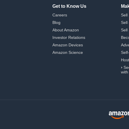
Get to Know Us
Mak
Careers
Sell
Blog
Sell
About Amazon
Sell
Investor Relations
Beco
Amazon Devices
Adve
Amazon Science
Self
Hos
›
Se
with