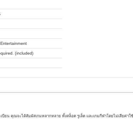
5
Entertainment
equired. (included)
บียน คุณจะได้สัมผัสเกมหลากหลาย ทั้งสล็อต รูเล็ต และเกมกีฬาโดยไม่เสียค่าใช้จ