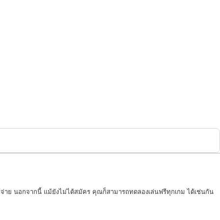
่าย นอกจากนี้ แม้ยังไม่ได้สมัคร คุณก็สามารถทดลองเล่นฟรีทุกเกม ได้เช่นกัน