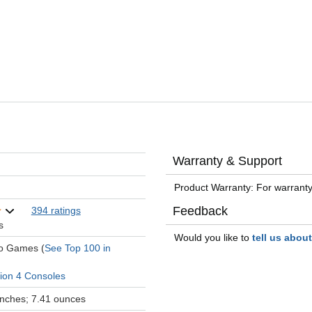
Warranty & Support
Product Warranty: For warranty
Feedback
394 ratings
s
Would you like to
tell us abou
eo Games (
See Top 100 in
tion 4 Consoles
 inches; 7.41 ounces