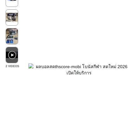
2 VIDEOS