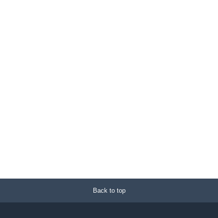
Back to top