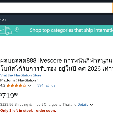
Sell
ผลบอลสด888-livescore การพนันกีฬาสนุกแ
โบนัสได้รับการรับรอง อยู่ในปี คศ 2026 เท่าน
Visit the PlayStation Store
Platform :
PlayStation 4
4.2
394 ratings
719
$
98
$123.86 Shipping & Import Charges to Thailand
Details
Only 1 left in stock - order soon.