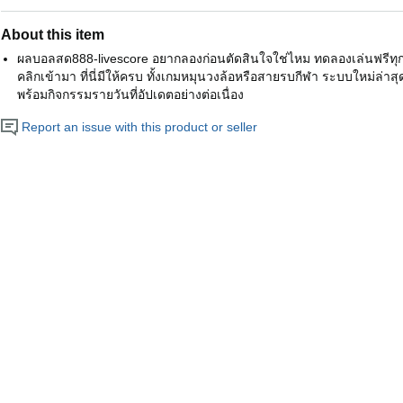
About this item
ผลบอลสด888-livescore อยากลองก่อนตัดสินใจใช่ไหม ทดลองเล่นฟรีทุกเกม
คลิกเข้ามา ที่นี่มีให้ครบ ทั้งเกมหมุนวงล้อหรือสายรบกีฬา ระบบใหม่ล่าสุด 
พร้อมกิจกรรมรายวันที่อัปเดตอย่างต่อเนื่อง
Report an issue with this product or seller