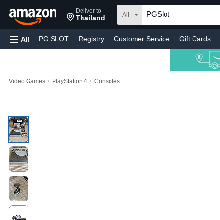
Deliver to
All
Thailand
PG SLOT
Registry
Customer Service
Gift Cards
All
›
›
Video Games
PlayStation 4
Consoles