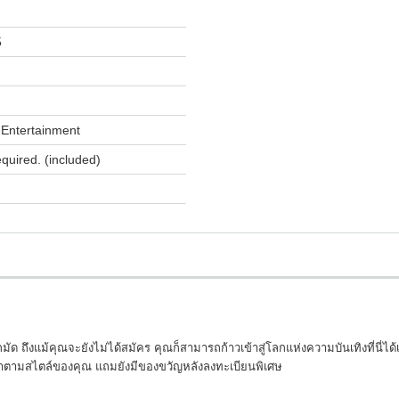
5
Entertainment
equired. (included)
กมัด ถึงแม้คุณจะยังไม่ได้สมัคร คุณก็สามารถก้าวเข้าสู่โลกแห่งความบันเทิงที่นี่
กีฬาตามสไตล์ของคุณ แถมยังมีของขวัญหลังลงทะเบียนพิเศษ