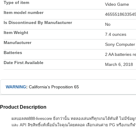
Type of item
Video Game
Item model number
465551863354
Is Discontinued By Manufacturer
No
Item Weight
7.4 ounces
Manufacturer
Sony Computer 
Batteries
2 AA batteries r
Date First Available
March 6, 2018
WARNING
:
California’s Proposition 65
Product Description
ผลบอลสด888-livescore ยิ่งกว่านั้น ทดลองเล่นฟรีทุกเกมได้ทันที ไม่มีข้อผู
และ API ลิขสิทธิ์แท้เพื่อมั่นใจคุณโดยตลอด เลือกเล่นค่าย PG หรือเกม