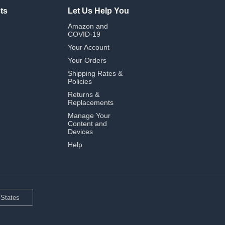
ts
Let Us Help You
Amazon and
COVID-19
Your Account
Your Orders
Shipping Rates &
Policies
Returns &
Replacements
Manage Your
Content and
Devices
Help
 States