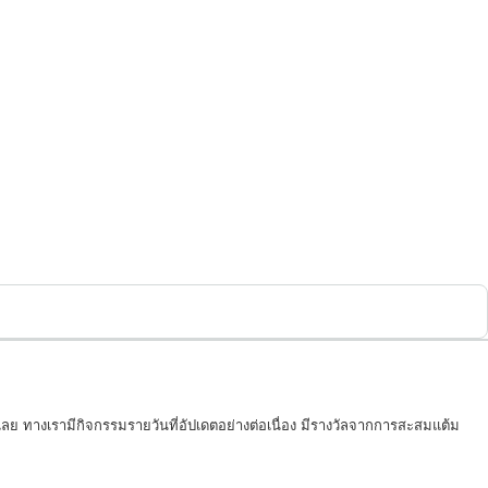
ได้เลย ทางเรามีกิจกรรมรายวันที่อัปเดตอย่างต่อเนื่อง มีรางวัลจากการสะสมแต้ม