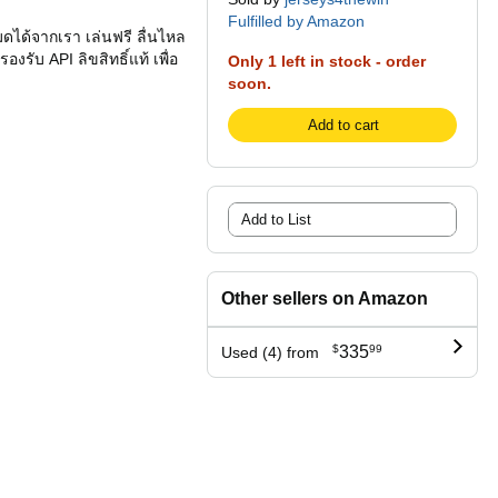
Fulfilled by Amazon
ดได้จากเรา เล่นฟรี ลื่นไหล
รับ API ลิขสิทธิ์แท้ เพื่อ
Only 1 left in stock - order
soon.
Add to cart
Add to List
Other sellers on Amazon
$
335
99
Used (4) from