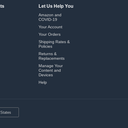
ts
Let Us Help You
Amazon and
COVID-19
Your Account
Your Orders
Shipping Rates &
Policies
Returns &
Replacements
Manage Your
Content and
Devices
Help
 States