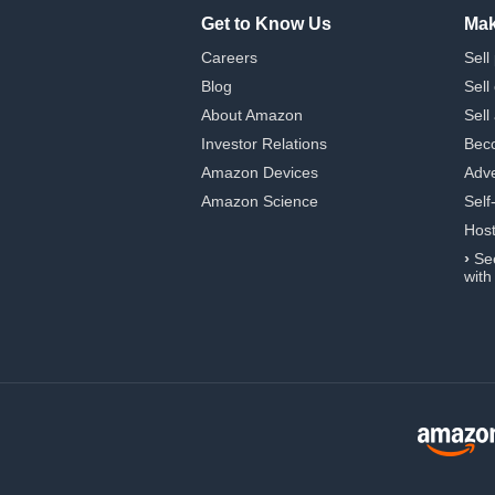
Get to Know Us
Mak
Careers
Sell
Blog
Sell
About Amazon
Sell
Investor Relations
Beco
Amazon Devices
Adve
Amazon Science
Self
Hos
›
Se
with