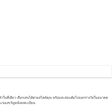
ฬาในที่เดียว เลือกเล่นได้ตามสไตล์คุณ พร้อมสะสมแต้มไปแลกรางวัลในอนาคต
งและของขวัญหลังลงทะเบียน