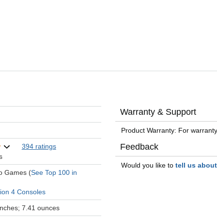
Warranty & Support
Product Warranty: For warranty
Feedback
394 ratings
s
Would you like to
tell us abou
eo Games (
See Top 100 in
tion 4 Consoles
 inches; 7.41 ounces