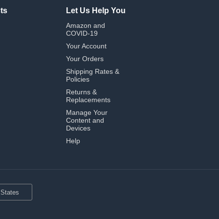
ts
Let Us Help You
Amazon and
COVID-19
Your Account
Your Orders
Shipping Rates &
Policies
Returns &
Replacements
Manage Your
Content and
Devices
Help
 States