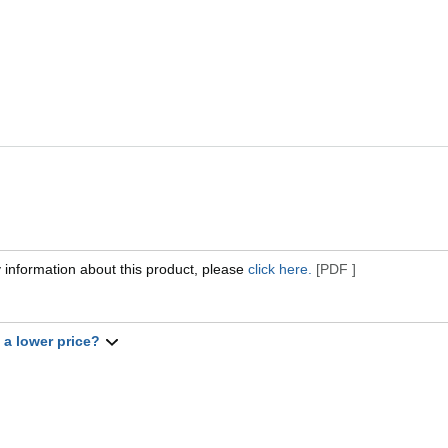
 information about this product, please
click here.
[PDF ]
t a lower price?