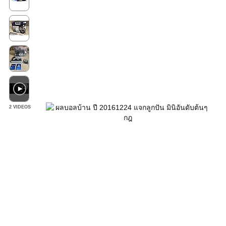
2 VIDEOS