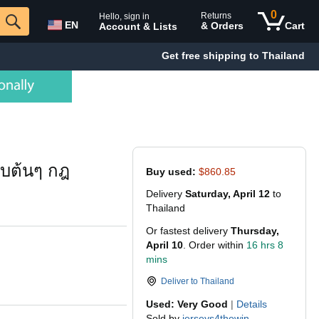
0
Returns
Hello, sign in
EN
& Orders
Cart
Account & Lists
Get free shipping to Thailand
ับต้นๆ กฎ
Buy used:
$860.85
Delivery
Saturday, April 12
to
Thailand
Or fastest delivery
Thursday,
April 10
. Order within
16 hrs 8
mins
Deliver to
Thailand
Used: Very Good
|
Details
Sold by
jerseys4thewin