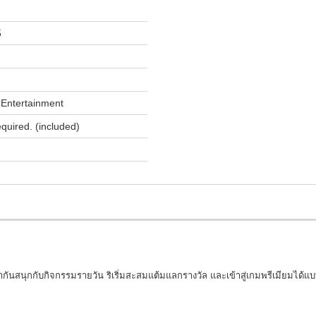
5
Entertainment
equired. (included)
พากันสนุกกับกิจกรรมรายวัน ริเริ่มสะสมแต้มแลกรางวัล และเข้าสู่เกมพรีเมียมได้แ