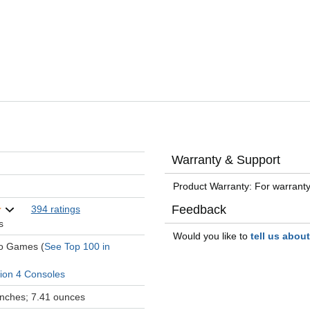
Warranty & Support
Product Warranty: For warranty
Feedback
394 ratings
s
Would you like to
tell us abou
eo Games (
See Top 100 in
tion 4 Consoles
 inches; 7.41 ounces