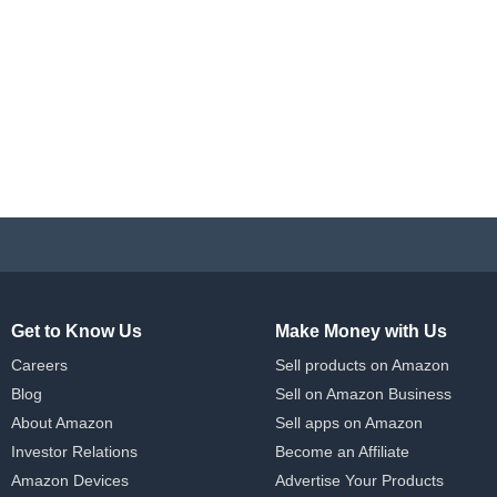
Get to Know Us
Make Money with Us
Careers
Sell products on Amazon
Blog
Sell on Amazon Business
About Amazon
Sell apps on Amazon
Investor Relations
Become an Affiliate
Amazon Devices
Advertise Your Products