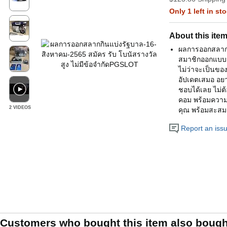
Only 1 left in st
About this ite
ผลการออกสลากก
สมาชิกออกแบบมาเ
ไม่ว่าจะเป็นขอ
อัปเดตเสมอ อยา
ชอบได้เลย ไม่ต
คอม พร้อมความ
2 VIDEOS
คุณ พร้อมสะส
Report an issue
Customers who bought this item also bough