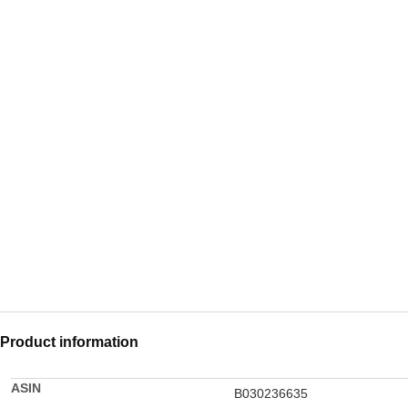
Product information
ASIN
B030236635