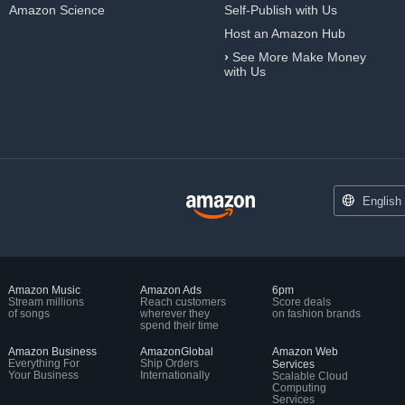
Amazon Science
Self-Publish with Us
Host an Amazon Hub
›
See More Make Money
with Us
English
Amazon Music
Amazon Ads
6pm
Stream millions
Reach customers
Score deals
of songs
wherever they
on fashion brands
spend their time
Amazon Business
AmazonGlobal
Amazon Web
Everything For
Ship Orders
Services
Your Business
Internationally
Scalable Cloud
Computing
Services