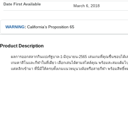
Date First Available
March 6, 2018
WARNING
:
California’s Proposition 65
Product Description
ผลการออกสลากกินแบ่งรัฐบาล-1-มิถุนายน-2565 เล่นเกมที่คุณชื่นชอบได
เกมคาสิโนและกีฬาในที่เดียว เลือกเล่นได้ตามสไตล์คุณ พร้อมสะสมแต้มไ
แค่คลิกเข้ามา ที่นี่มีให้ครบทั้งเกมแนวหมุนวงล้อหรือสายกีฬา พร้อมสิท