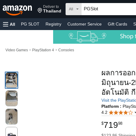
Deliver to
All
Thailand
PG SLOT
Registry
Customer Service
Gift Cards
S
All
›
›
Video Games
PlayStation 4
Consoles
ผลการออกส
มิถุนายน-
อัตโนมัติ 
Visit the PlayStat
Platform :
PlaySt
4.2
719
$
98
$123.86 Shipping