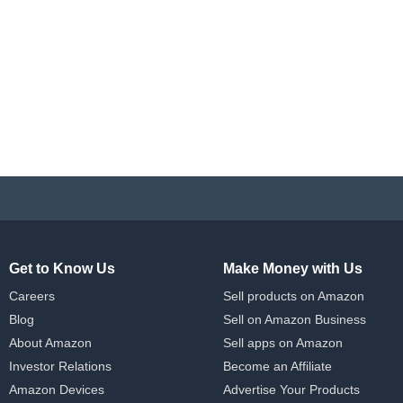
Get to Know Us
Make Money with Us
Careers
Sell products on Amazon
Blog
Sell on Amazon Business
About Amazon
Sell apps on Amazon
Investor Relations
Become an Affiliate
Amazon Devices
Advertise Your Products