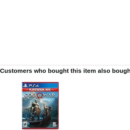
Customers who bought this item also bough