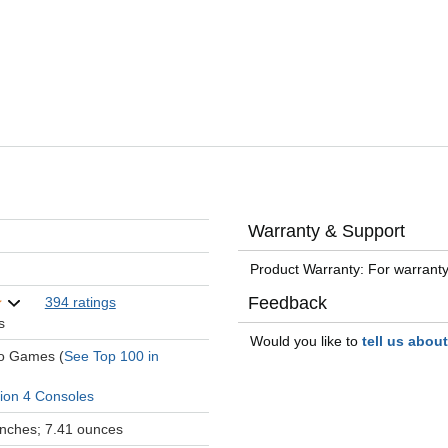
Warranty & Support
Product Warranty: For warranty
Feedback
394 ratings
s
Would you like to
tell us abou
eo Games (
See Top 100 in
tion 4 Consoles
 inches; 7.41 ounces