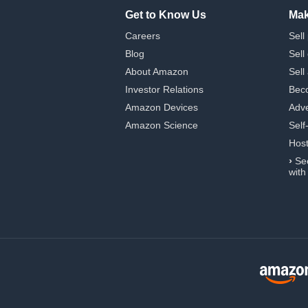
Get to Know Us
Mak
Careers
Sell
Blog
Sell
About Amazon
Sell
Investor Relations
Beco
Amazon Devices
Adve
Amazon Science
Self
Hos
›
Se
with