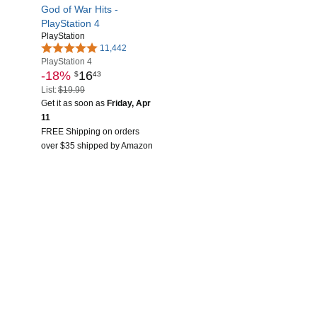
God of War Hits -
PlayStation 4
PlayStation
11,442
PlayStation 4
-18%
16
$
43
List:
$19.99
Get it as soon as
Friday, Apr
11
FREE Shipping on orders
over $35 shipped by Amazon