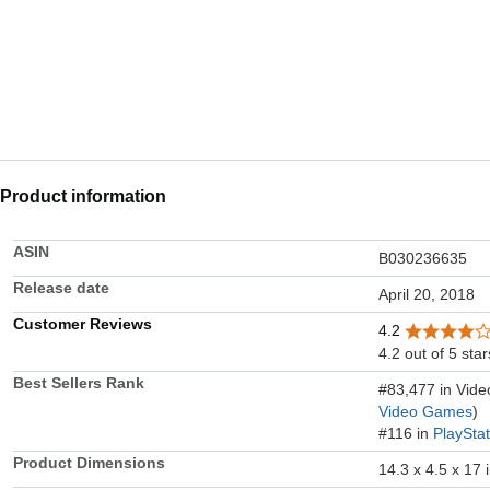
Product information
ASIN
B030236635
Release date
April 20, 2018
Customer Reviews
4.2
4.2 out of 5 star
Best Sellers Rank
#83,477 in Vid
Video Games
)
#116 in
PlaySta
Product Dimensions
14.3 x 4.5 x 17