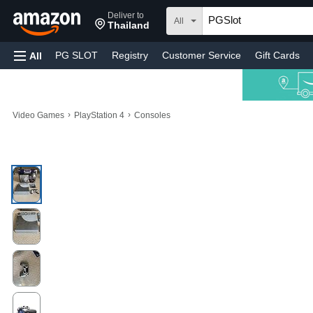
Deliver to
All
Thailand
PG SLOT
Registry
Customer Service
Gift Cards
All
›
›
Video Games
PlayStation 4
Consoles