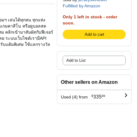
Fulfilled by Amazon
Only 1 left in stock - order
มฯ เล่นได้ทุกหน ทุกแห่ง
soon.
นเกมคาสิโน หรือดูบอลสด
คลิกเข้ามาสัมผัสกับฟีเจอร์
Add to cart
้เลย ระบบเว็บไซต์เรามีAPI
ได้รับแต้มพิเศษ ใช้แลกรางวัล
Add to List
Other sellers on Amazon
$
335
99
Used (4) from