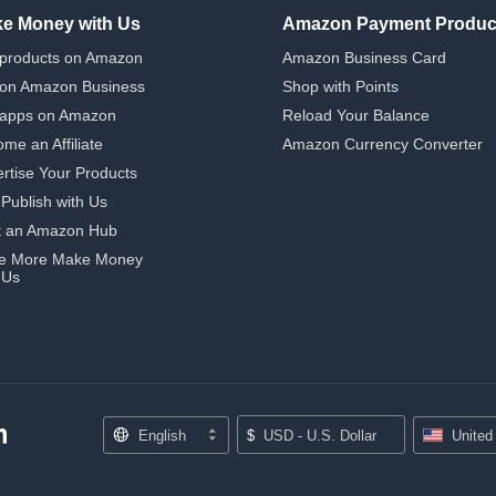
e Money with Us
Amazon Payment Produc
 products on Amazon
Amazon Business Card
 on Amazon Business
Shop with Points
 apps on Amazon
Reload Your Balance
me an Affiliate
Amazon Currency Converter
rtise Your Products
-Publish with Us
t an Amazon Hub
e More Make Money
 Us
English
$
USD - U.S. Dollar
United