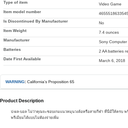
Type of item
Video Game
Item model number
465551863354
Is Discontinued By Manufacturer
No
Item Weight
7.4 ounces
Manufacturer
Sony Computer 
Batteries
2 AA batteries r
Date First Available
March 6, 2018
WARNING
:
California’s Proposition 65
Product Description
ป-ผล-บอล ไม่ว่าคุณจะชอบเกมแนวหมุนวงล้อหรือสายกีฬา ที่นี่มีให้ครบ พร้อม
พรีเมียมได้แบบไม่ต้องจ่ายเพิ่ม