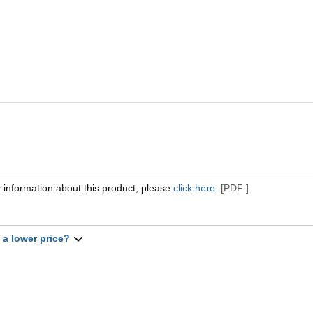
 information about this product, please
click here.
[PDF ]
t a lower price?