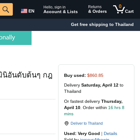
0
Returns
Hello, sign in
EN
& Orders
Cart
Account & Lists
Get free shipping to Thailand
ินิอันดับต้นๆ กฎ
Buy used:
$860.85
Delivery
Saturday, April 12
to
Thailand
Or fastest delivery
Thursday,
April 10
. Order within
16 hrs 8
mins
Deliver to
Thailand
Used: Very Good
|
Details
Sold by
jerseys4thewin