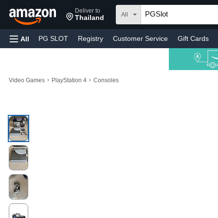
Deliver to
All
Thailand
PG SLOT
Registry
Customer Service
Gift Cards
All
›
›
Video Games
PlayStation 4
Consoles