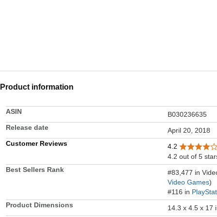
Product information
ASIN
B030236635
Release date
April 20, 2018
Customer Reviews
4.2
4.2 out of 5 star
Best Sellers Rank
#83,477 in Vid
Video Games
)
#116 in
PlaySta
Product Dimensions
14.3 x 4.5 x 17