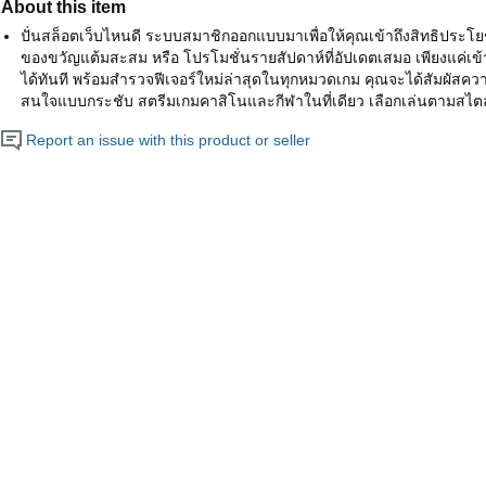
About this item
ปั่นสล็อตเว็บไหนดี ระบบสมาชิกออกแบบมาเพื่อให้คุณเข้าถึงสิทธิประโยชน์
ของขวัญแต้มสะสม หรือ โปรโมชั่นรายสัปดาห์ที่อัปเดตเสมอ เพียงแค่เ
ได้ทันที พร้อมสำรวจฟีเจอร์ใหม่ล่าสุดในทุกหมวดเกม คุณจะได้สัมผัสค
สนใจแบบกระชับ สตรีมเกมคาสิโนและกีฬาในที่เดียว เลือกเล่นตามสไต
Report an issue with this product or seller