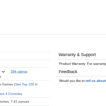
Warranty & Support
Product Warranty: For warranty
Feedback
394 ratings
s
Would you like to
tell us abou
eo Games (
See Top 100 in
tion 4 Consoles
 inches; 7.41 ounces