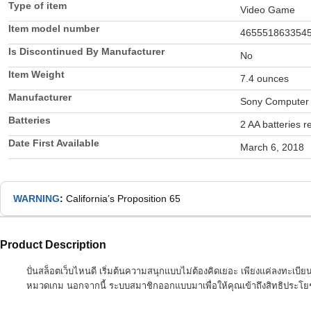
Type of item
Video Game
Item model number
465551863354
Is Discontinued By Manufacturer
No
Item Weight
7.4 ounces
Manufacturer
Sony Computer 
Batteries
2 AA batteries r
Date First Available
March 6, 2018
WARNING
:
California’s Proposition 65
Product Description
ปั่นสล็อตเว็บไหนดี เริ่มต้นความสนุกแบบไม่ต้องคิดเยอะ เพียงแค่ลงทะเบี
หมวดเกม นอกจากนี้ ระบบสมาชิกออกแบบมาเพื่อให้คุณเข้าถึงสิทธิประโยชน์