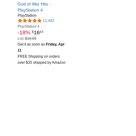
God of War Hits -
PlayStation 4
PlayStation
11,442
PlayStation 4
-18%
16
$
43
List:
$19.99
Get it as soon as
Friday, Apr
11
FREE Shipping on orders
over $35 shipped by Amazon