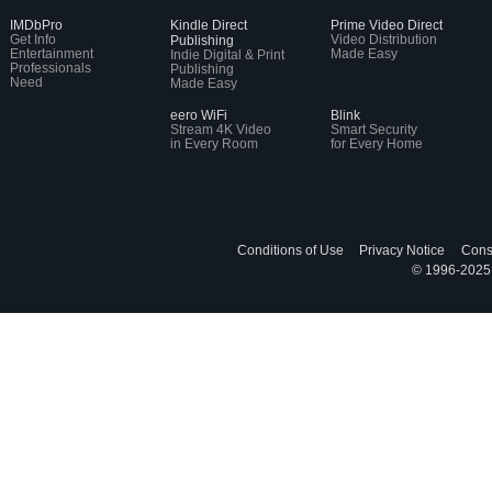
IMDbPro
Kindle Direct
Prime Video Direct
Get Info
Video Distribution
Publishing
Entertainment
Made Easy
Indie Digital & Print
Professionals
Publishing
Need
Made Easy
eero WiFi
Blink
Stream 4K Video
Smart Security
in Every Room
for Every Home
Conditions of Use
Privacy Notice
Cons
© 1996-2025, 