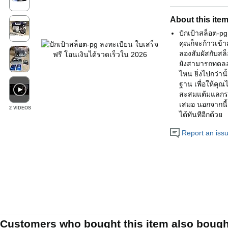
About this ite
ปักเป้าสล็อต-p
คุณก็จะก้าวเข้า
ลองสัมผัสกับสล
ยังสามารถทดลอง
ไหน ยิ่งไปกว่า
ฐาน เพื่อให้คุณ
สะสมแต้มแลกราง
เสมอ นอกจากนี้
2 VIDEOS
ได้ทันทีอีกด้วย
Report an issue
Customers who bought this item also bough