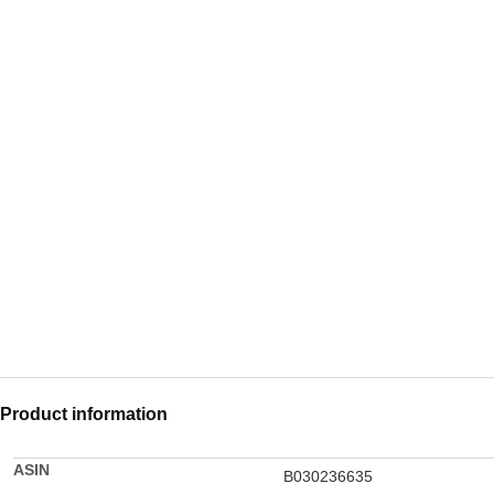
Product information
ASIN
B030236635