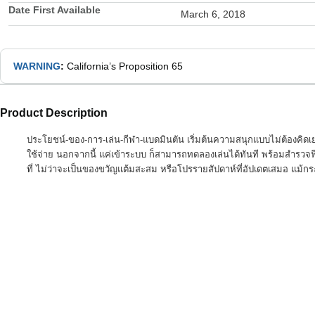
Date First Available
March 6, 2018
WARNING
:
California’s Proposition 65
Product Description
ประโยชน์-ของ-การ-เล่น-กีฬา-แบดมินตัน เริ่มต้นความสนุกแบบไม่ต้องคิดเ
ใช้จ่าย นอกจากนี้ แค่เข้าระบบ ก็สามารถทดลองเล่นได้ทันที พร้อมสำรวจฟ
ที่ ไม่ว่าจะเป็นของขวัญแต้มสะสม หรือโปรรายสัปดาห์ที่อัปเดตเสมอ แม้กระท