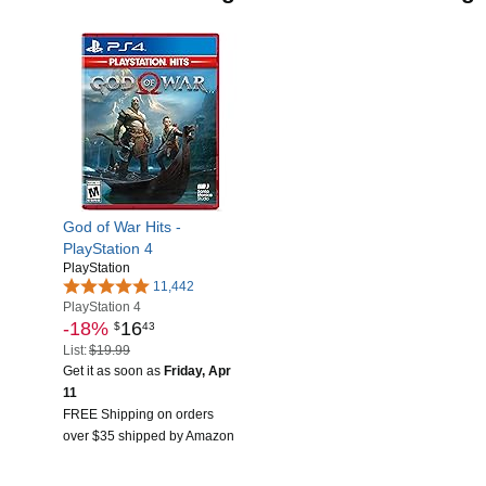
God of War Hits -
PlayStation 4
PlayStation
11,442
PlayStation 4
-18%
16
$
43
List:
$19.99
Get it as soon as
Friday, Apr
11
FREE Shipping on orders
over $35 shipped by Amazon