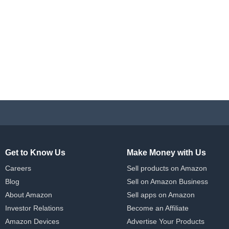
Get to Know Us
Make Money with Us
Careers
Sell products on Amazon
Blog
Sell on Amazon Business
About Amazon
Sell apps on Amazon
Investor Relations
Become an Affiliate
Amazon Devices
Advertise Your Products