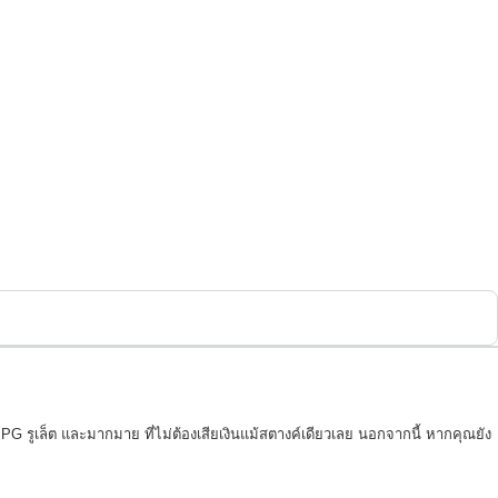
G รูเล็ต และมากมาย ที่ไม่ต้องเสียเงินแม้สตางค์เดียวเลย นอกจากนี้ หากคุณยัง