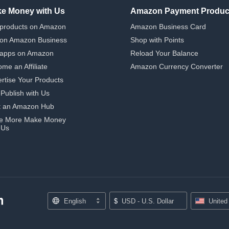
e Money with Us
Amazon Payment Produc
 products on Amazon
Amazon Business Card
 on Amazon Business
Shop with Points
 apps on Amazon
Reload Your Balance
me an Affiliate
Amazon Currency Converter
rtise Your Products
-Publish with Us
t an Amazon Hub
e More Make Money
 Us
English
$
USD - U.S. Dollar
United