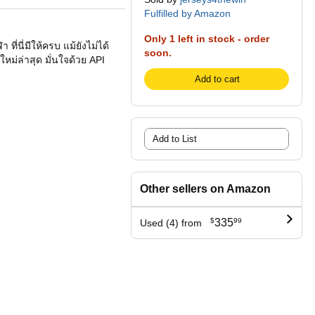
Fulfilled by Amazon
Only 1 left in stock - order
นี่มีให้ครบ แม้ยังไม่ได้
soon.
ใหม่ล่าสุด มั่นใจด้วย API
Add to cart
Add to List
Other sellers on Amazon
$
335
99
Used (4) from