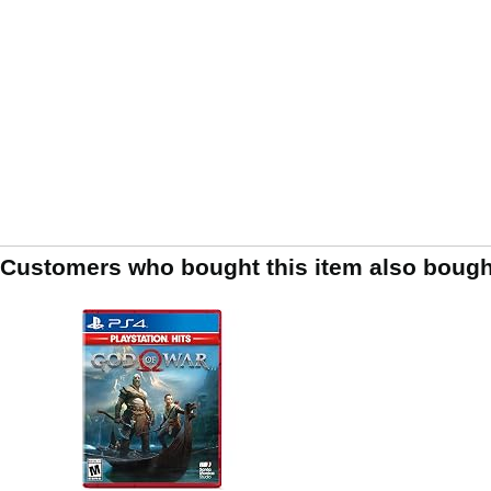
Customers who bought this item also bough