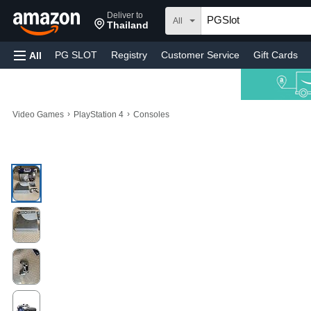
Deliver to
All
Thailand
PG SLOT
Registry
Customer Service
Gift Cards
All
›
›
Video Games
PlayStation 4
Consoles