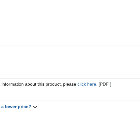
 information about this product, please
click here.
[PDF ]
t a lower price?