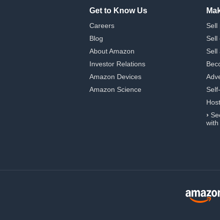
Get to Know Us
Mak
Careers
Sell
Blog
Sell
About Amazon
Sell
Investor Relations
Beco
Amazon Devices
Adve
Amazon Science
Self
Hos
›
Se
with