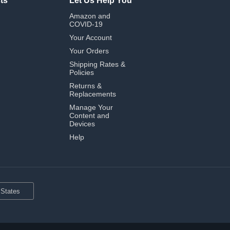
ts
Let Us Help You
Amazon and
COVID-19
Your Account
Your Orders
Shipping Rates &
Policies
Returns &
Replacements
Manage Your
Content and
Devices
Help
 States