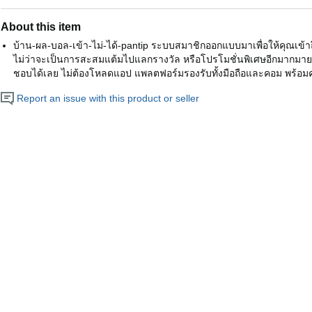
About this item
บ้าน-ผล-บอล-เข้า-ไม่-ได้-pantip ระบบสมาชิกออกแบบมาเพื่อให้คุณเข้าถึ
ไม่ว่าจะเป็นการสะสมแต้มไปแลกรางวัล หรือโปรโมชั่นพิเศษอีกมากมาย แล
ชอบได้เลย ไม่ต้องโหลดแอป แพลตฟอร์มรองรับทั้งมือถือและคอม พร้อ
Report an issue with this product or seller