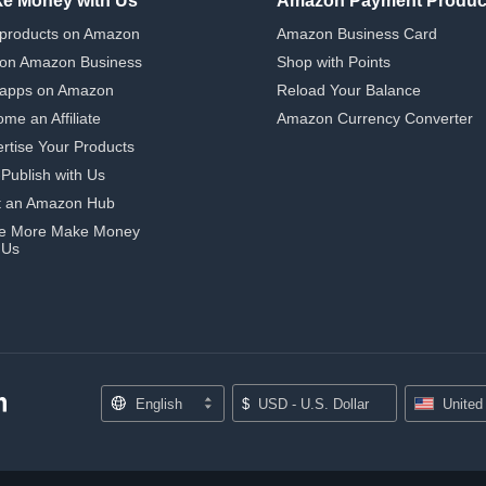
e Money with Us
Amazon Payment Produc
 products on Amazon
Amazon Business Card
 on Amazon Business
Shop with Points
 apps on Amazon
Reload Your Balance
me an Affiliate
Amazon Currency Converter
rtise Your Products
-Publish with Us
t an Amazon Hub
e More Make Money
 Us
English
$
USD - U.S. Dollar
United