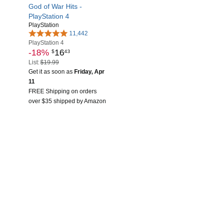
God of War Hits -
PlayStation 4
PlayStation
11,442
PlayStation 4
-18%
16
$
43
List:
$19.99
Get it as soon as
Friday, Apr
11
FREE Shipping on orders
over $35 shipped by Amazon