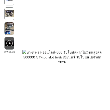
2 VIDEOS