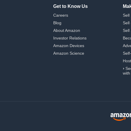
Get to Know Us
Mak
Careers
Sell
Blog
Sell
About Amazon
Sell
Investor Relations
Beco
Amazon Devices
Adve
Amazon Science
Self
Hos
›
Se
with