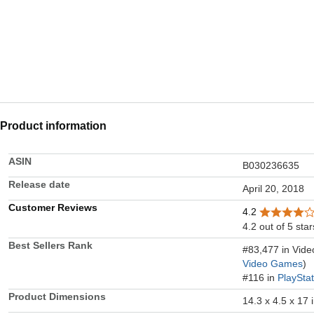
Product information
ASIN
B030236635
Release date
April 20, 2018
Customer Reviews
4.2
4.2 out of 5 star
Best Sellers Rank
#83,477 in Vid
Video Games
)
#116 in
PlaySta
Product Dimensions
14.3 x 4.5 x 17