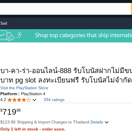
Sell
บา-คา-ร่า-ออนไลน์-888 รับโบนัสฝากไม่มีข
บาท pg slot ลงทะเบียนฟรี รับโบนัสไม่จำกั
Visit the PlayStation Store
Platform :
PlayStation 4
4.2
394 ratings
719
$
98
$123.86 Shipping & Import Charges to Thailand
Details
Only 1 left in stock - order soon.