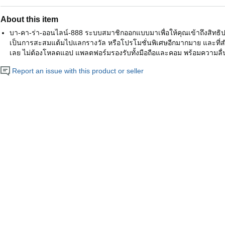
About this item
บา-คา-ร่า-ออนไลน์-888 ระบบสมาชิกออกแบบมาเพื่อให้คุณเข้าถึงสิทธิประ
เป็นการสะสมแต้มไปแลกรางวัล หรือโปรโมชั่นพิเศษอีกมากมาย และที่สำค
เลย ไม่ต้องโหลดแอป แพลตฟอร์มรองรับทั้งมือถือและคอม พร้อมความล
Report an issue with this product or seller