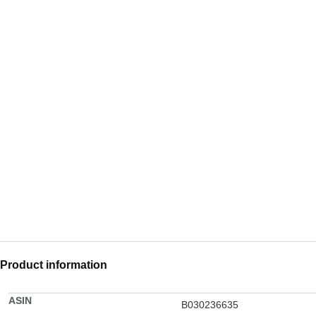
Product information
ASIN
B030236635