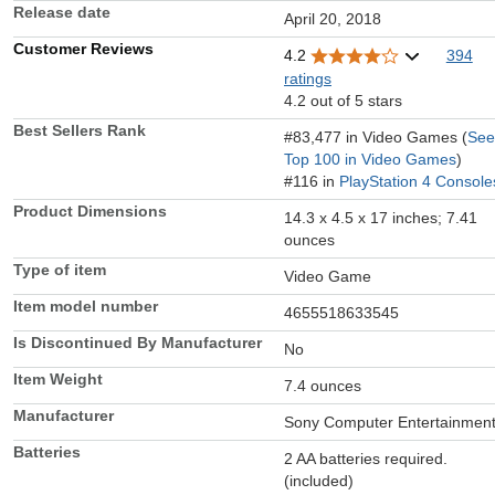
Release date
April 20, 2018
Customer Reviews
4.2
394
ratings
4.2 out of 5 stars
Best Sellers Rank
#83,477 in Video Games (
See
Top 100 in Video Games
)
#116 in
PlayStation 4 Console
Product Dimensions
14.3 x 4.5 x 17 inches; 7.41
ounces
Type of item
Video Game
Item model number
4655518633545
Is Discontinued By Manufacturer
No
Item Weight
7.4 ounces
Manufacturer
Sony Computer Entertainmen
Batteries
2 AA batteries required.
(included)