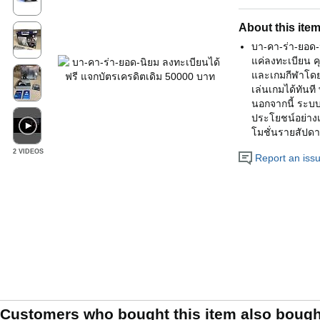
About this ite
บา-คา-ร่า-ยอด-
แค่ลงทะเบียน ค
และเกมกีฬาโดยไ
เล่นเกมได้ทันท
นอกจากนี้ ระบบ
ประโยชน์อย่างเ
โมชั่นรายสัปดาห
2 VIDEOS
Report an issue
Customers who bought this item also bough