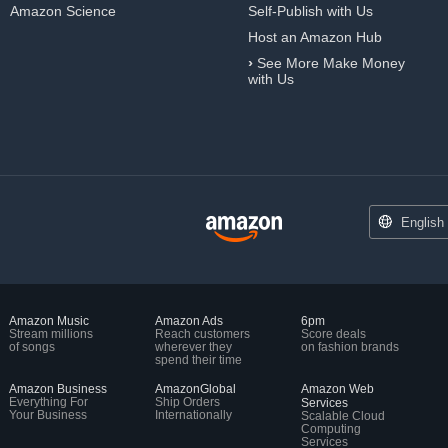
Amazon Science
Self-Publish with Us
Host an Amazon Hub
›
See More Make Money
with Us
English
Amazon Music
Amazon Ads
6pm
Stream millions
Reach customers
Score deals
of songs
wherever they
on fashion brands
spend their time
Amazon Business
AmazonGlobal
Amazon Web
Everything For
Ship Orders
Services
Your Business
Internationally
Scalable Cloud
Computing
Services