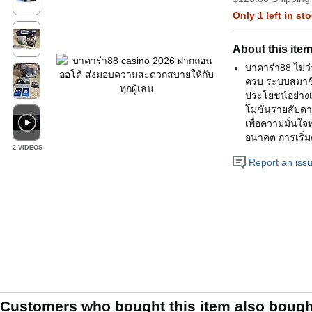
Only 1 left in st
About this ite
บาคาร่า88 ไม่ว่
ครบ ระบบสมาชิก
ประโยชน์อย่างเ
โมชั่นรายสัปดา
เพื่อความมั่นใจ
อนาคต การเริ่ม
2 VIDEOS
Report an issue
Customers who bought this item also bough