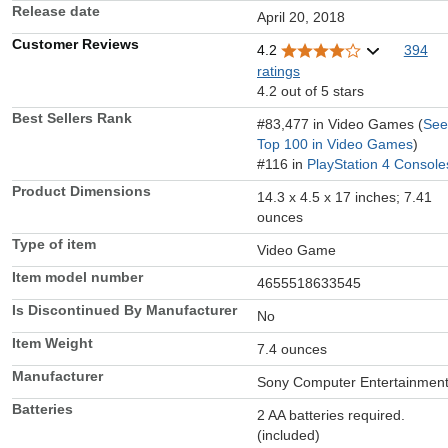
Release date
April 20, 2018
Customer Reviews
4.2
394
ratings
4.2 out of 5 stars
Best Sellers Rank
#83,477 in Video Games (
See
Top 100 in Video Games
)
#116 in
PlayStation 4 Console
Product Dimensions
14.3 x 4.5 x 17 inches; 7.41
ounces
Type of item
Video Game
Item model number
4655518633545
Is Discontinued By Manufacturer
No
Item Weight
7.4 ounces
Manufacturer
Sony Computer Entertainmen
Batteries
2 AA batteries required.
(included)