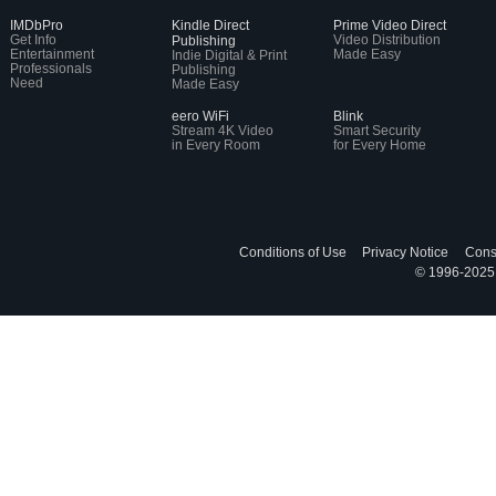
IMDbPro
Kindle Direct
Prime Video Direct
Get Info
Video Distribution
Publishing
Entertainment
Made Easy
Indie Digital & Print
Professionals
Publishing
Need
Made Easy
eero WiFi
Blink
Stream 4K Video
Smart Security
in Every Room
for Every Home
Conditions of Use
Privacy Notice
Cons
© 1996-2025, 