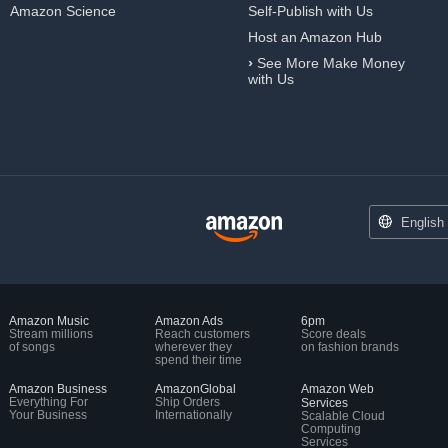
Amazon Science
Self-Publish with Us
Host an Amazon Hub
›
See More Make Money
with Us
English
Amazon Music
Amazon Ads
6pm
Stream millions
Reach customers
Score deals
of songs
wherever they
on fashion brands
spend their time
Amazon Business
AmazonGlobal
Amazon Web
Everything For
Ship Orders
Services
Your Business
Internationally
Scalable Cloud
Computing
Services