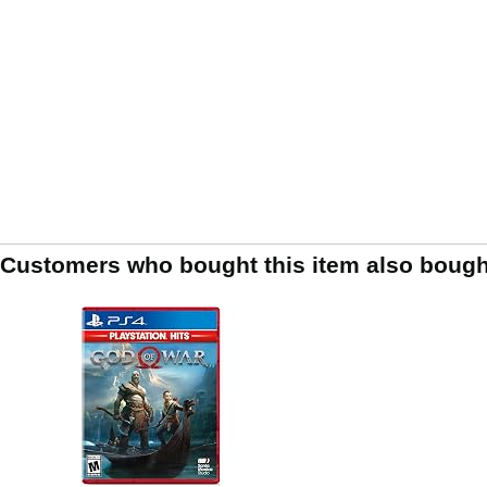
Customers who bought this item also bough