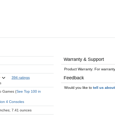
Warranty & Support
Product Warranty: For warranty
Feedback
394 ratings
s
Would you like to
tell us abou
eo Games (
See Top 100 in
tion 4 Consoles
 inches; 7.41 ounces