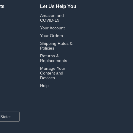
ts
Let Us Help You
Amazon and
COVID-19
Your Account
Your Orders
Shipping Rates &
Policies
Returns &
Replacements
Manage Your
Content and
Devices
Help
 States