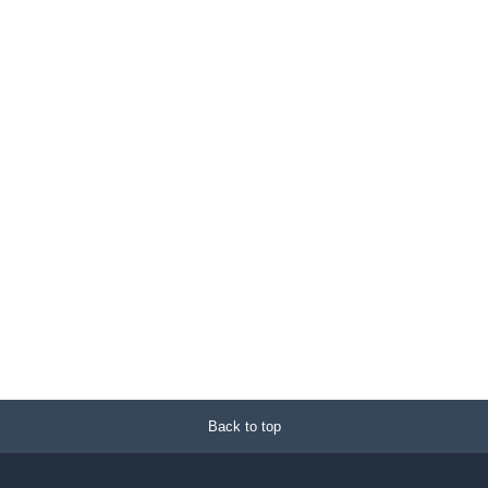
Back to top