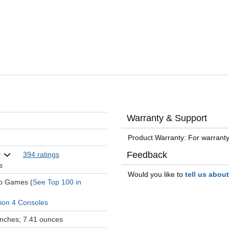
Warranty & Support
Product Warranty: For warranty
Feedback
394 ratings
s
Would you like to
tell us abou
eo Games (
See Top 100 in
tion 4 Consoles
 inches; 7.41 ounces