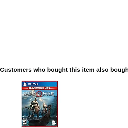
Customers who bought this item also bough