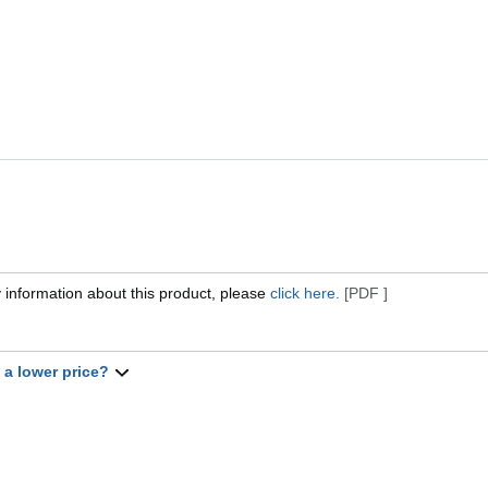
 information about this product, please
click here.
[PDF ]
t a lower price?