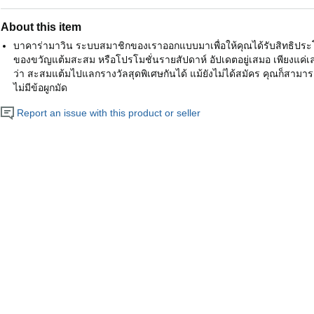
About this item
บาคาร่ามาวิน ระบบสมาชิกของเราออกแบบมาเพื่อให้คุณได้รับสิทธิประโยช
ของขวัญแต้มสะสม หรือโปรโมชั่นรายสัปดาห์ อัปเดตอยู่เสมอ เพียงแค่เล่น
ว่า สะสมแต้มไปแลกรางวัลสุดพิเศษกันได้ แม้ยังไม่ได้สมัคร คุณก็สาม
ไม่มีข้อผูกมัด
Report an issue with this product or seller