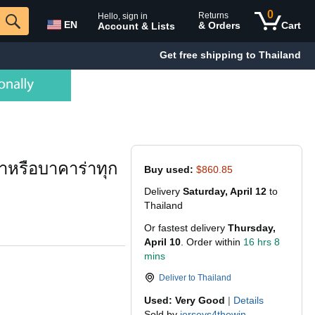
0
Returns
Hello, sign in
EN
& Orders
Cart
Account & Lists
Get free shipping to Thailand
ฬาหรือบาคาร่าทุก
Buy used:
$860.85
Delivery
Saturday, April 12
to
Thailand
Or fastest delivery
Thursday,
April 10
. Order within
16 hrs 8
mins
Deliver to
Thailand
Used: Very Good
|
Details
Sold by
jerseys4thewin