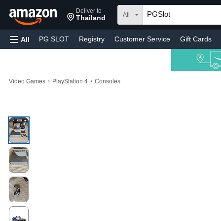
Deliver to
All
Thailand
PG SLOT
Registry
Customer Service
Gift Cards
All
›
›
Video Games
PlayStation 4
Consoles