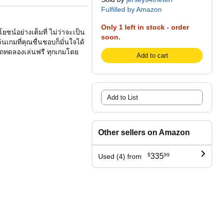
Fulfilled by Amazon
Only 1 left in stock - order
น์อย่างเต็มที่ ไม่ว่าจะเป็น
soon.
เกมที่คุณชื่นชอบก็มั่นใจได้
ารถทดลองเล่นฟรี ทุกเกมโดย
Add to cart
Add to List
Other sellers on Amazon
$
335
99
Used (4) from