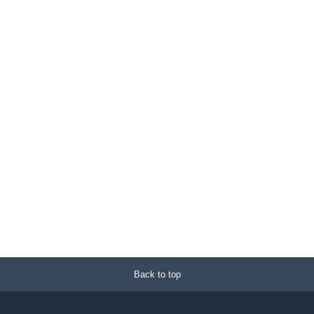
Back to top