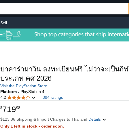
Sell
บาคาร่ามาวิน ลงทะเบียนฟรี ไม่ว่าจะเป็นกี
ประเภท คศ 2026
Visit the PlayStation Store
Platform :
PlayStation 4
4.2
394 ratings
719
$
98
$123.86 Shipping & Import Charges to Thailand
Details
Only 1 left in stock - order soon.