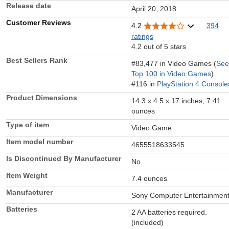
Release date
April 20, 2018
Customer Reviews
4.2
394
ratings
4.2 out of 5 stars
Best Sellers Rank
#83,477 in Video Games (
See
Top 100 in Video Games
)
#116 in
PlayStation 4 Console
Product Dimensions
14.3 x 4.5 x 17 inches; 7.41
ounces
Type of item
Video Game
Item model number
4655518633545
Is Discontinued By Manufacturer
No
Item Weight
7.4 ounces
Manufacturer
Sony Computer Entertainmen
Batteries
2 AA batteries required.
(included)