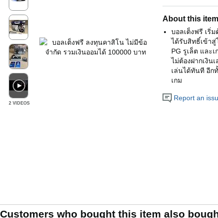
About this ite
บอลเต็งฟรี เริ่
ได้รับสิทธิ์เข้
PG รูเล็ต และ
ไม่ต้องฝากเงิน
เล่นได้ทันที อีก
เกม
Report an issue
2 VIDEOS
Customers who bought this item also bough