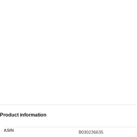
Product information
ASIN
B030236635