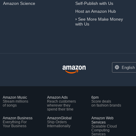
Amazon Science
Self-Publish with Us
Host an Amazon Hub
›
See More Make Money
with Us
English
Amazon Music
Amazon Ads
6pm
Stream millions
Reach customers
Score deals
of songs
wherever they
on fashion brands
spend their time
Amazon Business
AmazonGlobal
Amazon Web
Everything For
Ship Orders
Services
Your Business
Internationally
Scalable Cloud
Computing
Services