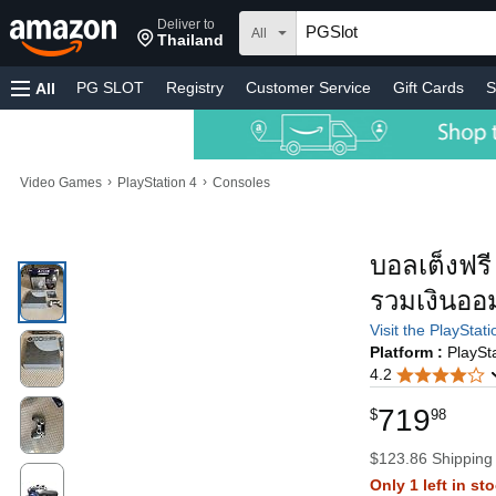
Deliver to
All
Thailand
PG SLOT
Registry
Customer Service
Gift Cards
S
All
›
›
Video Games
PlayStation 4
Consoles
บอลเต็งฟรี
รวมเงินออ
Visit the PlayStat
Platform :
PlaySt
4.2
719
$
98
$123.86 Shipping
Only 1 left in st