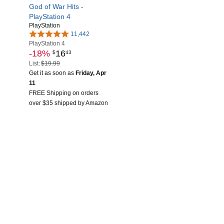
God of War Hits -
PlayStation 4
PlayStation
11,442
PlayStation 4
-18%
16
$
43
List:
$19.99
Get it as soon as
Friday, Apr
11
FREE Shipping on orders
over $35 shipped by Amazon