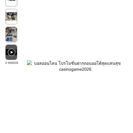
2 VIDEOS