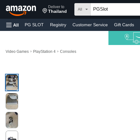
Deliver to
All
Thailand
PG SLOT
Registry
Customer Service
Gift Cards
All
›
›
Video Games
PlayStation 4
Consoles