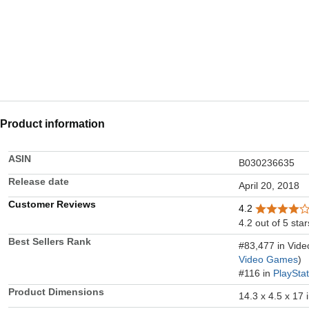
Product information
ASIN
B030236635
Release date
April 20, 2018
Customer Reviews
4.2
4.2 out of 5 star
Best Sellers Rank
#83,477 in Vid
Video Games
)
#116 in
PlaySta
Product Dimensions
14.3 x 4.5 x 17