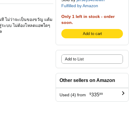
Fulfilled by Amazon
Only 1 left in stock - order
ี ไม่ว่าจะเป็นของขวัญ แต้ม
soon.
้าสู่ระบบ ไม่ต้องโหลดแอพใดๆ
หล
Add to cart
Add to List
Other sellers on Amazon
$
335
99
Used (4) from