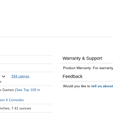
Warranty & Support
Product Warranty: For warranty
Feedback
394 ratings
s
Would you like to
tell us abou
eo Games (
See Top 100 in
tion 4 Consoles
 inches; 7.41 ounces