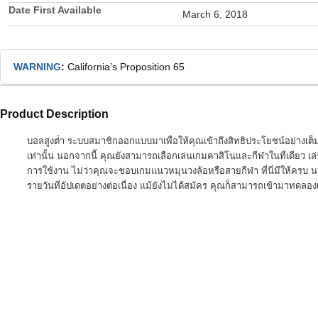
Date First Available
March 6, 2018
WARNING
:
California’s Proposition 65
Product Description
บอลสูงต่ํา ระบบสมาชิกออกแบบมาเพื่อให้คุณเข้าถึงสิทธิประโยชน์อย่างเต็
เท่านั้น นอกจากนี้ คุณยังสามารถเลือกเล่นเกมคาสิโนและกีฬาในที่เดีย
การใช้งาน ไม่ว่าคุณจะชอบเกมแนวหมุนวงล้อหรือสายกีฬา ที่นี่มีให้ครบ นอ
รายวันที่อัปเดตอย่างต่อเนื่อง แม้ยังไม่ได้สมัคร คุณก็สามารถเข้ามาทดลองเ