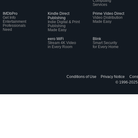
Computing
Services
IMDbPro
Kindle Direct
Prime Video Direct
Get Info
Video Distribution
Publishing
Entertainment
Made Easy
Indie Digital & Print
Professionals
Publishing
Need
Made Easy
eero WiFi
Blink
Stream 4K Video
Smart Security
in Every Room
for Every Home
Conditions of Use
Privacy Notice
Cons
© 1996-2025, 