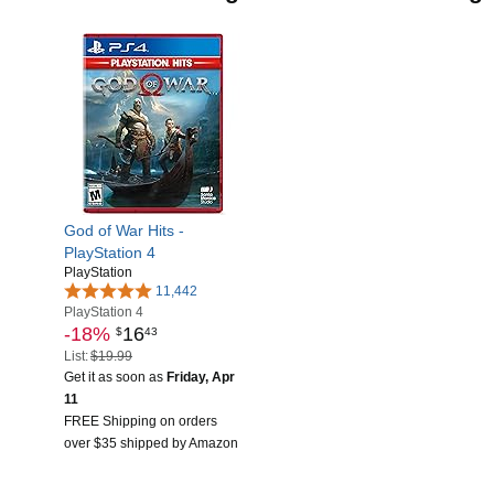
God of War Hits -
PlayStation 4
PlayStation
11,442
PlayStation 4
-18%
16
$
43
List:
$19.99
Get it as soon as
Friday, Apr
11
FREE Shipping on orders
over $35 shipped by Amazon