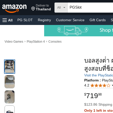
Deliver to
All
Thailand
PG SLOT
Registry
Customer Service
Gift Cards
S
All
›
›
Video Games
PlayStation 4
Consoles
บอลสูงต่ํา
สูงสอบที่ช็
Visit the PlayStat
Platform :
PlaySt
4.2
719
$
98
$123.86 Shipping
Only 1 left in st