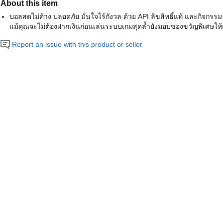
About this item
บอลสดไม่ค้าง ปลอดภัย มั่นใจไร้กังวล ด้วย API ลิขสิทธิ์แท้ และกิจกรรม
แม้คุณจะไม่ต้องฝากเงินก่อนเล่นระบบเกมสุดล้ำยังมอบของขวัญพิเศษให้แก
Report an issue with this product or seller