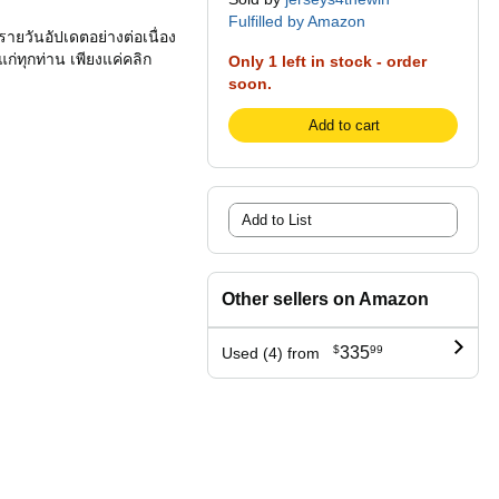
Fulfilled by Amazon
รายวันอัปเดตอย่างต่อเนื่อง
่ทุกท่าน เพียงแค่คลิก
Only 1 left in stock - order
soon.
Add to cart
Add to List
Other sellers on Amazon
$
335
99
Used (4) from