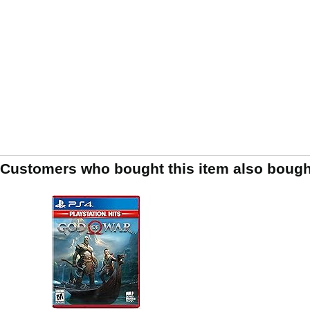
Customers who bought this item also bough