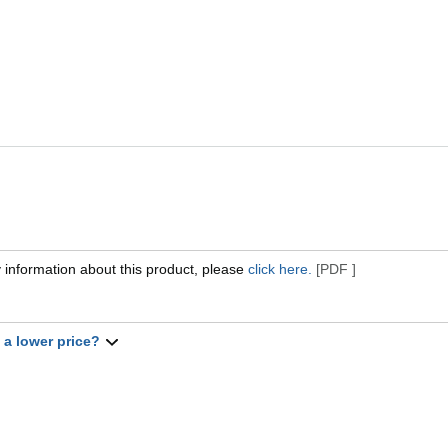
 information about this product, please
click here.
[PDF ]
t a lower price?