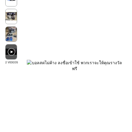
2 VIDEOS