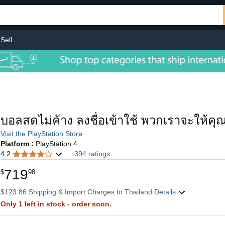
Sell
บอลสดไม่ค้าง ลงชื่อเข้าใช้ พวกเราจะให้คุ
Visit the PlayStation Store
Platform :
PlayStation 4
4.2
394 ratings
719
$
98
$123.86 Shipping & Import Charges to Thailand
Details
Only 1 left in stock - order soon.