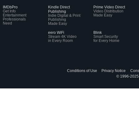
IMDbPro
Kindle Direct
Prime Video Direct
Get Info
Video Distribution
Publishing
Entertainment
Made Easy
Indie Digital & Print
Professionals
Publishing
Need
Made Easy
eero WiFi
Blink
Stream 4K Video
Smart Security
in Every Room
for Every Home
Conditions of Use
Privacy Notice
Cons
© 1996-2025, 