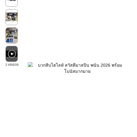
2 VIDEOS