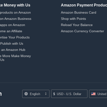
e Money with Us
Amazon Payment Produc
 products on Amazon
Amazon Business Card
 on Amazon Business
Shop with Points
 apps on Amazon
Reload Your Balance
me an Affiliate
Amazon Currency Converter
rtise Your Products
-Publish with Us
t an Amazon Hub
e More Make Money
 Us
English
$
USD - U.S. Dollar
United