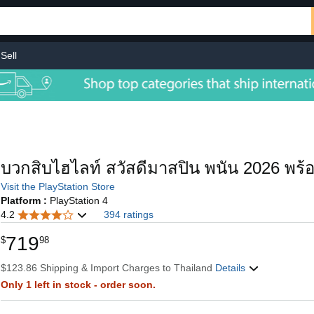
Sell
บวกสิบไฮไลท์ สวัสดีมาสปิน พนัน 2026 พร
Visit the PlayStation Store
Platform :
PlayStation 4
4.2
394 ratings
719
$
98
$123.86 Shipping & Import Charges to Thailand
Details
Only 1 left in stock - order soon.