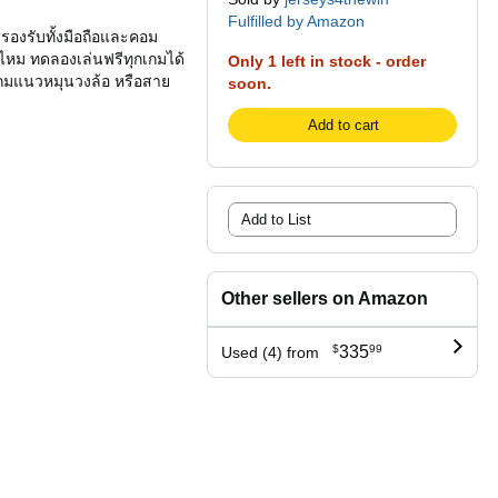
Fulfilled by Amazon
รองรับทั้งมือถือและคอม
หม ทดลองเล่นฟรีทุกเกมได้
Only 1 left in stock - order
บเกมแนวหมุนวงล้อ หรือสาย
soon.
Add to cart
Add to List
Other sellers on Amazon
$
335
99
Used (4) from