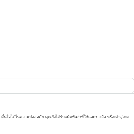
 มั่นใจได้ในความปลอดภัย คุณยังได้รับแต้มพิเศษที่ใช้แลกรางวัล หรือเข้าสู่เกม