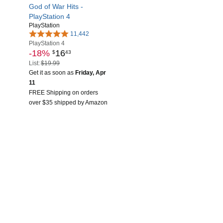
God of War Hits -
PlayStation 4
PlayStation
11,442
PlayStation 4
-18%
16
$
43
List:
$19.99
Get it as soon as
Friday, Apr
11
FREE Shipping on orders
over $35 shipped by Amazon