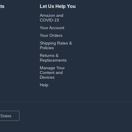
ts
Let Us Help You
Amazon and
COVID-19
Your Account
Your Orders
Shipping Rates &
Policies
Returns &
Replacements
Manage Your
Content and
Devices
Help
 States