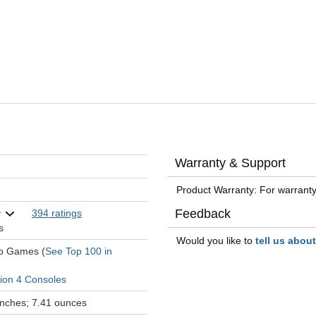
Warranty & Support
Product Warranty: For warranty
Feedback
394 ratings
s
Would you like to
tell us abou
eo Games (
See Top 100 in
tion 4 Consoles
 inches; 7.41 ounces